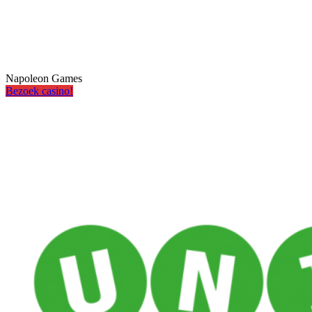
Napoleon Games
Bezoek casino!