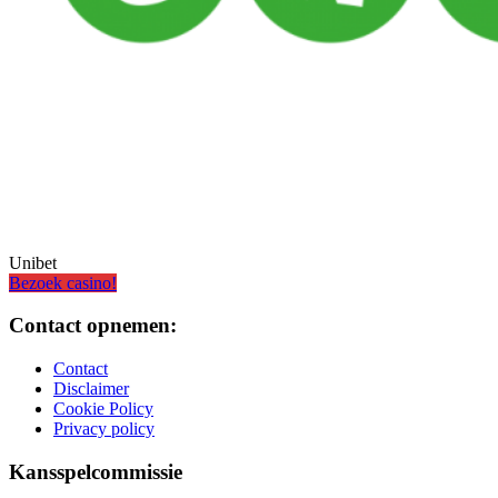
Unibet
Bezoek casino!
Contact opnemen:
Contact
Disclaimer
Cookie Policy
Privacy policy
Kansspelcommissie