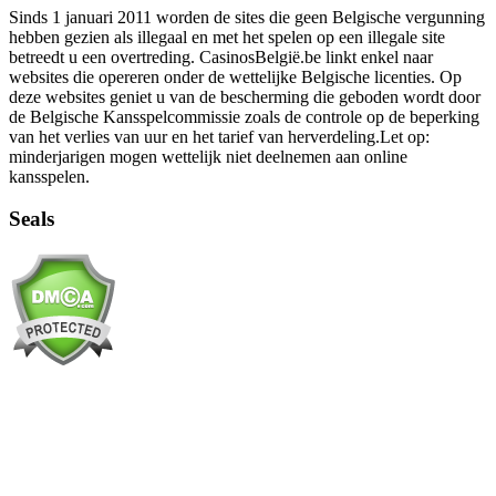
Sinds 1 januari 2011 worden de sites die geen Belgische vergunning
hebben gezien als illegaal en met het spelen op een illegale site
betreedt u een overtreding. CasinosBelgië.be linkt enkel naar
websites die opereren onder de wettelijke Belgische licenties. Op
deze websites geniet u van de bescherming die geboden wordt door
de Belgische Kansspelcommissie zoals de controle op de beperking
van het verlies van uur en het tarief van herverdeling.Let op:
minderjarigen mogen wettelijk niet deelnemen aan online
kansspelen.
Seals