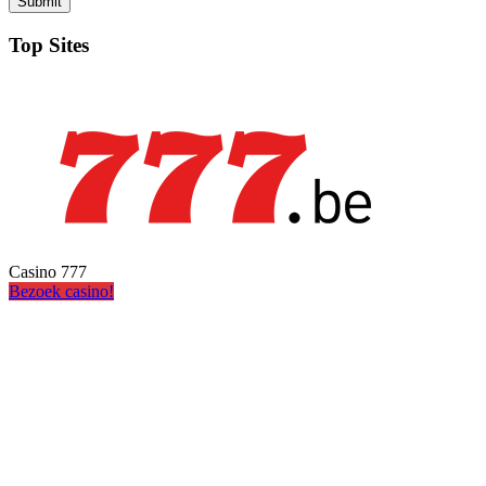
Top Sites
Casino 777
Bezoek casino!