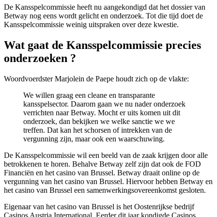
De Kansspelcommissie heeft nu aangekondigd dat het dossier van
Betway nog eens wordt gelicht en onderzoek. Tot die tijd doet de
Kansspelcommissie weinig uitspraken over deze kwestie.
Wat gaat de Kansspelcommissie precies
onderzoeken ?
Woordvoerdster Marjolein de Paepe houdt zich op de vlakte:
We willen graag een cleane en transparante
kansspelsector. Daarom gaan we nu nader onderzoek
verrichten naar Betway. Mocht er uits komen uit dit
onderzoek, dan bekijken we welke sanctie we we
treffen. Dat kan het schorsen of intrekken van de
vergunning zijn, maar ook een waarschuwing.
De Kansspelcommissie wil een beeld van de zaak krijgen door alle
betrokkenen te horen. Behalve Betway zelf zijn dat ook de FOD
Financiën en het casino van Brussel. Betway draait online op de
vergunning van het casino van Brussel. Hiervoor hebben Betway en
het casino van Brussel een samenwerkingsovereenkomst gesloten.
Eigenaar van het casino van Brussel is het Oostenrijkse bedrijf
Casinos Austria International. Eerder dit jaar kondigde Casinos