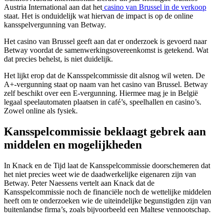
Austria International aan dat het
casino van Brussel in de verkoop
staat. Het is onduidelijk wat hiervan de impact is op de online
kansspelvergunning van Betway.
Het casino van Brussel geeft aan dat er onderzoek is gevoerd naar
Betway voordat de samenwerkingsovereenkomst is getekend. Wat
dat precies behelst, is niet duidelijk.
Het lijkt erop dat de Kansspelcommissie dit alsnog wil weten. De
A+-vergunning staat op naam van het casino van Brussel. Betway
zelf beschikt over een E-vergunning. Hiermee mag je in België
legaal speelautomaten plaatsen in café’s, speelhallen en casino’s.
Zowel online als fysiek.
Kansspelcommissie beklaagt gebrek aan
middelen en mogelijkheden
In Knack en de Tijd laat de Kansspelcommissie doorschemeren dat
het niet precies weet wie de daadwerkelijke eigenaren zijn van
Betway. Peter Naessens vertelt aan Knack dat de
Kansspelcommissie noch de financiële noch de wettelijke middelen
heeft om te onderzoeken wie de uiteindelijke begunstigden zijn van
buitenlandse firma’s, zoals bijvoorbeeld een Maltese vennootschap.