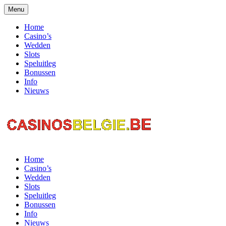
Menu
Home
Casino’s
Wedden
Slots
Speluitleg
Bonussen
Info
Nieuws
Home
Casino’s
Wedden
Slots
Speluitleg
Bonussen
Info
Nieuws