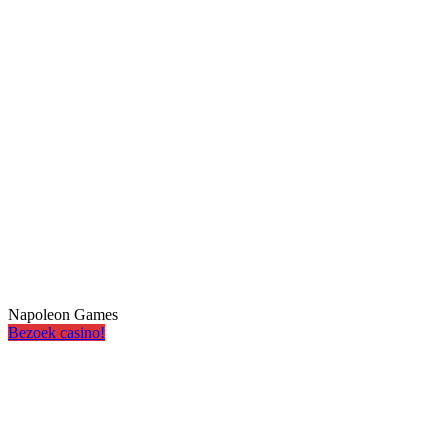
Napoleon Games
Bezoek casino!