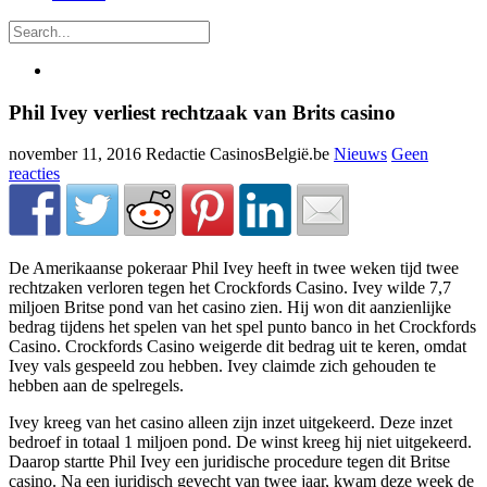
Phil Ivey verliest rechtzaak van Brits casino
november 11, 2016
Redactie CasinosBelgië.be
Nieuws
Geen
reacties
De Amerikaanse pokeraar Phil Ivey heeft in twee weken tijd twee
rechtzaken verloren tegen het Crockfords Casino. Ivey wilde 7,7
miljoen Britse pond van het casino zien. Hij won dit aanzienlijke
bedrag tijdens het spelen van het spel punto banco in het Crockfords
Casino. Crockfords Casino weigerde dit bedrag uit te keren, omdat
Ivey vals gespeeld zou hebben. Ivey claimde zich gehouden te
hebben aan de spelregels.
Ivey kreeg van het casino alleen zijn inzet uitgekeerd. Deze inzet
bedroef in totaal 1 miljoen pond. De winst kreeg hij niet uitgekeerd.
Daarop startte Phil Ivey een juridische procedure tegen dit Britse
casino. Na een juridisch gevecht van twee jaar, kwam deze week de