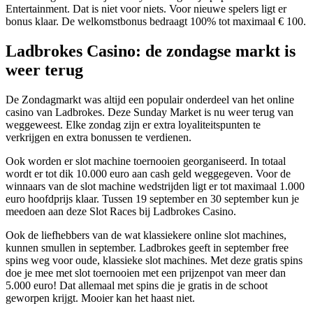
Entertainment. Dat is niet voor niets. Voor nieuwe spelers ligt er
bonus klaar. De welkomstbonus bedraagt 100% tot maximaal € 100.
Ladbrokes Casino: de zondagse markt is
weer terug
De Zondagmarkt was altijd een populair onderdeel van het online
casino van Ladbrokes. Deze Sunday Market is nu weer terug van
weggeweest. Elke zondag zijn er extra loyaliteitspunten te
verkrijgen en extra bonussen te verdienen.
Ook worden er slot machine toernooien georganiseerd. In totaal
wordt er tot dik 10.000 euro aan cash geld weggegeven. Voor de
winnaars van de slot machine wedstrijden ligt er tot maximaal 1.000
euro hoofdprijs klaar. Tussen 19 september en 30 september kun je
meedoen aan deze Slot Races bij Ladbrokes Casino.
Ook de liefhebbers van de wat klassiekere online slot machines,
kunnen smullen in september. Ladbrokes geeft in september free
spins weg voor oude, klassieke slot machines. Met deze gratis spins
doe je mee met slot toernooien met een prijzenpot van meer dan
5.000 euro! Dat allemaal met spins die je gratis in de schoot
geworpen krijgt. Mooier kan het haast niet.