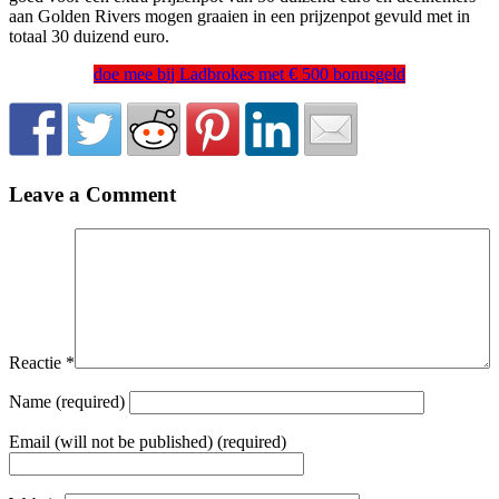
aan Golden Rivers mogen graaien in een prijzenpot gevuld met in
totaal 30 duizend euro.
doe mee bij Ladbrokes met € 500 bonusgeld
Leave a Comment
Reactie
*
Name
(required)
Email
(will not be published) (required)