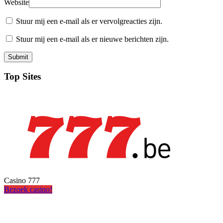
Website
Stuur mij een e-mail als er vervolgreacties zijn.
Stuur mij een e-mail als er nieuwe berichten zijn.
Top Sites
Casino 777
Bezoek casino!