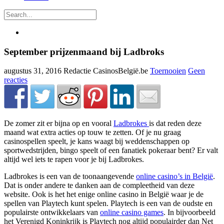
September prijzenmaand bij Ladbroks
augustus 31, 2016
Redactie CasinosBelgië.be
Toernooien
Geen
reacties
De zomer zit er bijna op en vooral
Ladbrokes
is dat reden deze
maand wat extra acties op touw te zetten. Of je nu graag
casinospellen speelt, je kans waagt bij weddenschappen op
sportwedstrijden, bingo speelt of een fanatiek pokeraar bent? Er valt
altijd wel iets te rapen voor je bij Ladbrokes.
Ladbrokes is een van de toonaangevende
online casino’s in België
.
Dat is onder andere te danken aan de compleetheid van deze
website. Ook is het het enige online casino in België waar je de
spellen van Playtech kunt spelen. Playtech is een van de oudste en
populairste ontwikkelaars van
online casino games
. In bijvoorbeeld
het Verenigd Koninkrijk is Playtech nog altijd populairder dan Net