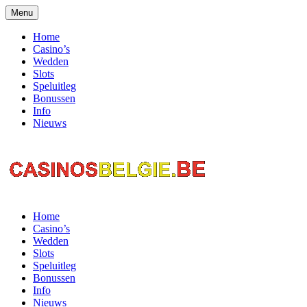
Menu
Home
Casino’s
Wedden
Slots
Speluitleg
Bonussen
Info
Nieuws
Home
Casino’s
Wedden
Slots
Speluitleg
Bonussen
Info
Nieuws