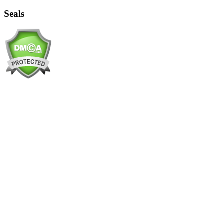
Seals