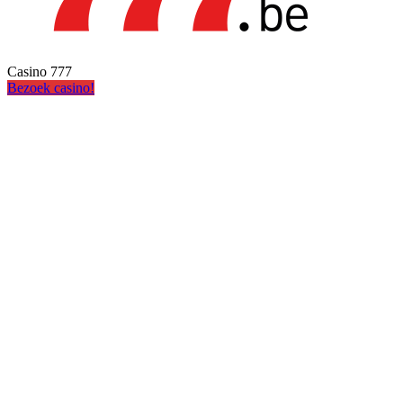
Casino 777
Bezoek casino!