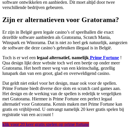
software ontwikkelen en aanbieden. Dit moet altijd door twee
verschillende bedrijven gebeuren.
Zijn er alternatieven voor Gratorama?
Er zijn in België geen legale casino’s of speelhallen die exact
dezelfde software aanbieden als Gratorama, Scratch Mania,
Winspark en Winorama. Dat is niet zo heel gek natuurlijk, aangezien
de software die deze casino’s gebruiken illegaal is in België.
Toch is er wel een
legaal alternatief, namelijk
Prime Fortune
!
Qua design lijkt deze website toch wel een beetje op onder meer
Gratorama. Het heeft meer weg van een kleinschalig, gezellig
lunapark dan van een groot, glad en overweldigend casino.
Dat geldt niet enkel voor het design, maar ook voor de spellen.
Prime Fortune biedt diverse dice slots en scratch card games aan.
Het design en de werking van de spellen is redelijk te vergelijken
met Gratorama. Hiermee is Prime Fortune een perfect legaal
alternatief voor Gratorama. Kennis maken met Prime Fortune kan
gratis en vrijblijvend. U ontvangt namelijk 20 keer gratis spelen bij
registratie van een account !
klik voor 20 keer gratis spelen op prime fortune