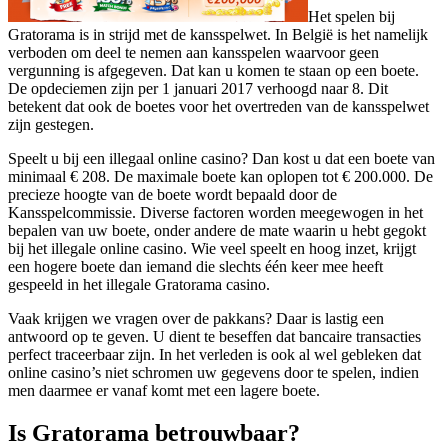
Het spelen bij
Gratorama is in strijd met de kansspelwet. In België is het namelijk
verboden om deel te nemen aan kansspelen waarvoor geen
vergunning is afgegeven. Dat kan u komen te staan op een boete.
De opdeciemen zijn per 1 januari 2017 verhoogd naar 8. Dit
betekent dat ook de boetes voor het overtreden van de kansspelwet
zijn gestegen.
Speelt u bij een illegaal online casino? Dan kost u dat een boete van
minimaal € 208. De maximale boete kan oplopen tot € 200.000. De
precieze hoogte van de boete wordt bepaald door de
Kansspelcommissie. Diverse factoren worden meegewogen in het
bepalen van uw boete, onder andere de mate waarin u hebt gegokt
bij het illegale online casino. Wie veel speelt en hoog inzet, krijgt
een hogere boete dan iemand die slechts één keer mee heeft
gespeeld in het illegale Gratorama casino.
Vaak krijgen we vragen over de pakkans? Daar is lastig een
antwoord op te geven. U dient te beseffen dat bancaire transacties
perfect traceerbaar zijn. In het verleden is ook al wel gebleken dat
online casino’s niet schromen uw gegevens door te spelen, indien
men daarmee er vanaf komt met een lagere boete.
Is Gratorama betrouwbaar?