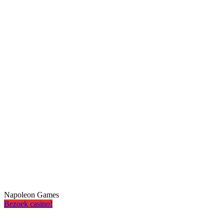
Napoleon Games
Bezoek casino!