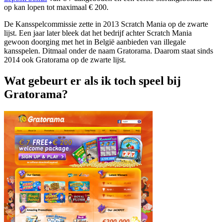
op kan lopen tot maximaal € 200.
De Kansspelcommissie zette in 2013 Scratch Mania op de zwarte
lijst. Een jaar later bleek dat het bedrijf achter Scratch Mania
gewoon doorging met het in België aanbieden van illegale
kansspelen. Ditmaal onder de naam Gratorama. Daarom staat sinds
2014 ook Gratorama op de zwarte lijst.
Wat gebeurt er als ik toch speel bij
Gratorama?