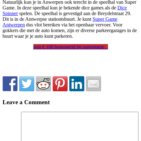
Natuurlijk kun je in Anwerpen ook terecht in de speelhal van Super
Game. In deze speelhal kun je bekende dice games als de
Dice
Spinner
spelen. De speelhal is gevestigd aan de Breydelstraat 29.
Dit is in de Antwerpse stationtsbuurt. Je kunt
Super Game
Antwerpen
dus vlot bereiken via het openbaar vervoer. Voor
gokkers die met de auto komen, zijn er diverse parkeergarages in de
buurt waar je je auto kunt parkeren.
win € 100 bonusgeld bij supergame
Leave a Comment