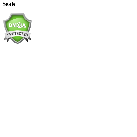
Seals