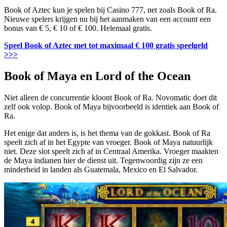
Book of Aztec kun je spelen bij Casino 777, net zoals Book of Ra.
Nieuwe spelers krijgen nu bij het aanmaken van een account een
bonus van € 5, € 10 of € 100. Helemaal gratis.
Speel Book of Aztec met tot maximaal € 100 gratis speelgeld
>>>
Book of Maya en Lord of the Ocean
Niet alleen de concurrentie kloont Book of Ra. Novomatic doet dit
zelf ook volop. Book of Maya bijvoorbeeld is identiek aan Book of
Ra.
Het enige dat anders is, is het thema van de gokkast. Book of Ra
speelt zich af in het Egypte van vroeger. Book of Maya natuurlijk
niet. Deze slot speelt zich af in Centraal Amerika. Vroeger maakten
de Maya indianen hier de dienst uit. Tegenwoordig zijn ze een
minderheid in landen als Guatemala, Mexico en El Salvador.