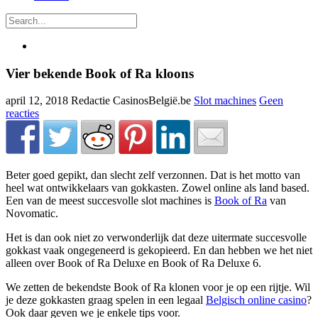
Vier bekende Book of Ra kloons
april 12, 2018
Redactie CasinosBelgië.be
Slot machines
Geen
reacties
Beter goed gepikt, dan slecht zelf verzonnen. Dat is het motto van
heel wat ontwikkelaars van gokkasten. Zowel online als land based.
Een van de meest succesvolle slot machines is
Book of Ra
van
Novomatic.
Het is dan ook niet zo verwonderlijk dat deze uitermate succesvolle
gokkast vaak ongegeneerd is gekopieerd. En dan hebben we het niet
alleen over Book of Ra Deluxe en Book of Ra Deluxe 6.
We zetten de bekendste Book of Ra klonen voor je op een rijtje. Wil
je deze gokkasten graag spelen in een legaal
Belgisch online casino
?
Ook daar geven we je enkele tips voor.