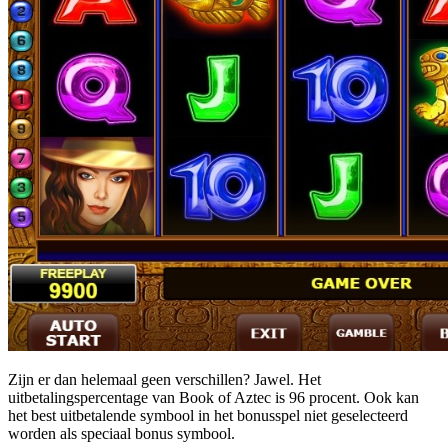
Zijn er dan helemaal geen verschillen? Jawel. Het
uitbetalingspercentage van Book of Aztec is 96 procent. Ook kan
het best uitbetalende symbool in het bonusspel niet geselecteerd
worden als speciaal bonus symbool.