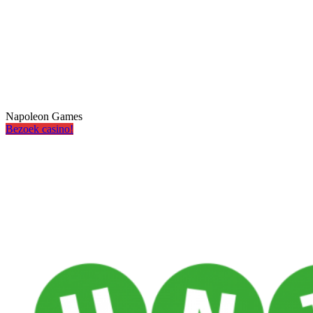
Napoleon Games
Bezoek casino!