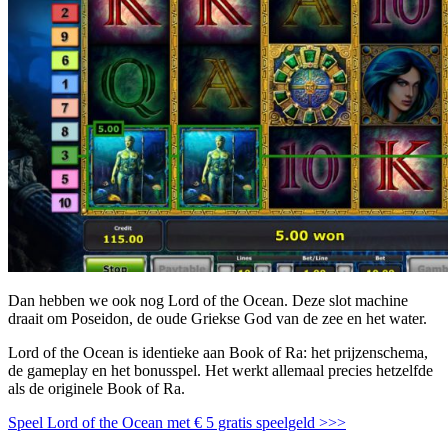
Dan hebben we ook nog Lord of the Ocean. Deze slot machine
draait om Poseidon, de oude Griekse God van de zee en het water.
Lord of the Ocean is identieke aan Book of Ra: het prijzenschema,
de gameplay en het bonusspel. Het werkt allemaal precies hetzelfde
als de originele Book of Ra.
Speel Lord of the Ocean met € 5 gratis speelgeld >>>