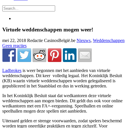
Virtuele weddenschappen mogen weer!
mei 22, 2018
Redactie CasinosBelgië.be
Nieuws
,
Weddenschappen
Geen reacties
Ladbrokes
is weer begonnen met het aanbieden van virtuele
weddenschappen. Dit keer volledig legaal. Het Koninklijk Besluit
(KB) waarin virtuele weddenschappen worden gelegaliseerd is
gepubliceerd in het Staatsblad en dus in werking getreden.
In het Koninklijk Besluit staat dat wedkantoren deze virtuele
weddenschappen aan mogen bieden. Dit geldt dus ook voor online
wedkantoren met een FA+-vergunning. Speelhallen en online
speelhallen mogen deze spellen niet aanbieden.
Uiteraard gelden er strenge voorwaarden, zodat spelers beschermd
worden tegen oneerlijke praktijken en tegen zichzelf. Voor