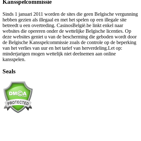
Kansspelcommissie
Sinds 1 januari 2011 worden de sites die geen Belgische vergunning
hebben gezien als illegaal en met het spelen op een illegale site
betreedt u een overtreding. CasinosBelgië.be linkt enkel naar
websites die opereren onder de wettelijke Belgische licenties. Op
deze websites geniet u van de bescherming die geboden wordt door
de Belgische Kansspelcommissie zoals de controle op de beperking
van het verlies van uur en het tarief van herverdeling.Let op:
minderjarigen mogen wettelijk niet deelnemen aan online
kansspelen.
Seals