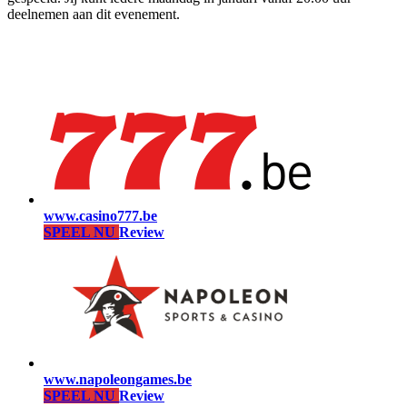
deelnemen aan dit evenement.
www.casino777.be
SPEEL NU
Review
www.napoleongames.be
SPEEL NU
Review