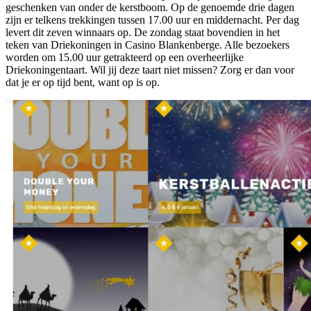
geschenken van onder de kerstboom. Op de genoemde drie dagen
zijn er telkens trekkingen tussen 17.00 uur en middernacht. Per dag
levert dit zeven winnaars op. De zondag staat bovendien in het
teken van Driekoningen in Casino Blankenberge. Alle bezoekers
worden om 15.00 uur getrakteerd op een overheerlijke
Driekoningentaart. Wil jij deze taart niet missen? Zorg er dan voor
dat je er op tijd bent, want op is op.