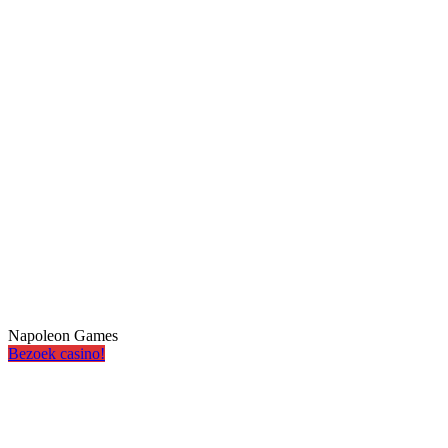
Napoleon Games
Bezoek casino!