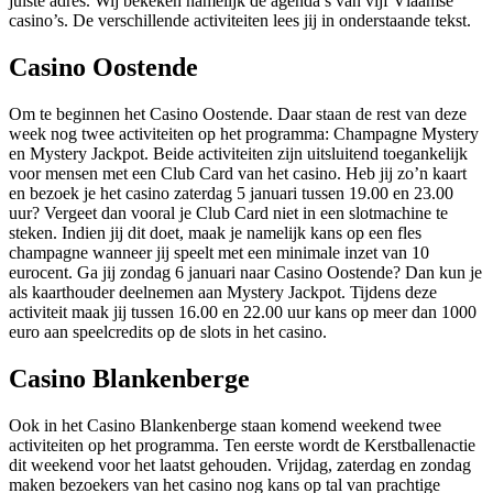
juiste adres. Wij bekeken namelijk de agenda’s van vijf Vlaamse
casino’s. De verschillende activiteiten lees jij in onderstaande tekst.
Casino Oostende
Om te beginnen het Casino Oostende. Daar staan de rest van deze
week nog twee activiteiten op het programma: Champagne Mystery
en Mystery Jackpot. Beide activiteiten zijn uitsluitend toegankelijk
voor mensen met een Club Card van het casino. Heb jij zo’n kaart
en bezoek je het casino zaterdag 5 januari tussen 19.00 en 23.00
uur? Vergeet dan vooral je Club Card niet in een slotmachine te
steken. Indien jij dit doet, maak je namelijk kans op een fles
champagne wanneer jij speelt met een minimale inzet van 10
eurocent. Ga jij zondag 6 januari naar Casino Oostende? Dan kun je
als kaarthouder deelnemen aan Mystery Jackpot. Tijdens deze
activiteit maak jij tussen 16.00 en 22.00 uur kans op meer dan 1000
euro aan speelcredits op de slots in het casino.
Casino Blankenberge
Ook in het Casino Blankenberge staan komend weekend twee
activiteiten op het programma. Ten eerste wordt de Kerstballenactie
dit weekend voor het laatst gehouden. Vrijdag, zaterdag en zondag
maken bezoekers van het casino nog kans op tal van prachtige