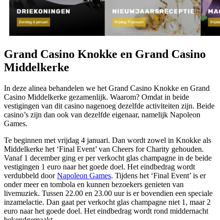
Grand Casino Knokke en Grand Casino
Middelkerke
In deze alinea behandelen we het Grand Casino Knokke en Grand
Casino Middelkerke gezamenlijk. Waarom? Omdat in beide
vestigingen van dit casino nagenoeg dezelfde activiteiten zijn. Beide
casino’s zijn dan ook van dezelfde eigenaar, namelijk Napoleon
Games.
Te beginnen met vrijdag 4 januari. Dan wordt zowel in Knokke als
Middelkerke het ‘Final Event’ van Cheers for Charity gehouden.
Vanaf 1 december ging er per verkocht glas champagne in de beide
vestigingen 1 euro naar het goede doel. Het eindbedrag wordt
verdubbeld door
Napoleon Games
. Tijdens het ‘Final Event’ is er
onder meer en tombola en kunnen bezoekers genieten van
livemuziek. Tussen 22.00 en 23.00 uur is er bovendien een speciale
inzamelactie. Dan gaat per verkocht glas champagne niet 1, maar 2
euro naar het goede doel. Het eindbedrag wordt rond middernacht
bekendgemaakt.