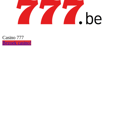
Casino 777
Bezoek casino!