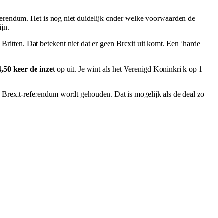
ferendum. Het is nog niet duidelijk onder welke voorwaarden de
ijn.
Britten. Dat betekent niet dat er geen Brexit uit komt. Een ‘harde
4,50 keer de inzet
op uit. Je wint als het Verenigd Koninkrijk op 1
de Brexit-referendum wordt gehouden. Dat is mogelijk als de deal zo