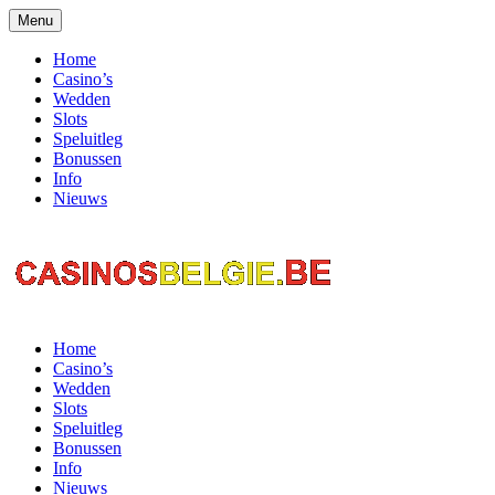
Menu
Home
Casino’s
Wedden
Slots
Speluitleg
Bonussen
Info
Nieuws
Home
Casino’s
Wedden
Slots
Speluitleg
Bonussen
Info
Nieuws