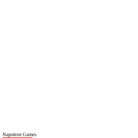
Napoleon Games