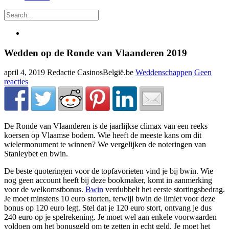
Wedden op de Ronde van Vlaanderen 2019
april 4, 2019
Redactie CasinosBelgië.be
Weddenschappen
Geen
reacties
De Ronde van Vlaanderen is de jaarlijkse climax van een reeks
koersen op Vlaamse bodem. Wie heeft de meeste kans om dit
wielermonument te winnen? We vergelijken de noteringen van
Stanleybet en bwin.
De beste quoteringen voor de topfavorieten vind je bij bwin. Wie
nog geen account heeft bij deze bookmaker, komt in aanmerking
voor de welkomstbonus.
Bwin
verdubbelt het eerste stortingsbedrag.
Je moet minstens 10 euro storten, terwijl bwin de limiet voor deze
bonus op 120 euro legt. Stel dat je 120 euro stort, ontvang je dus
240 euro op je spelrekening. Je moet wel aan enkele voorwaarden
voldoen om het bonusgeld om te zetten in echt geld. Je moet het