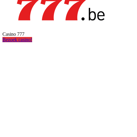
Casino 777
Bezoek casino!