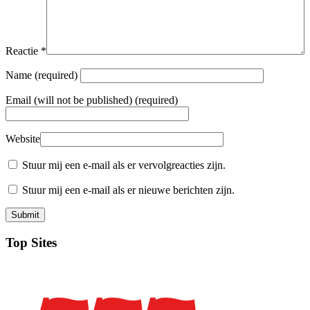
Reactie
*
Name
(required)
Email
(will not be published) (required)
Website
Stuur mij een e-mail als er vervolgreacties zijn.
Stuur mij een e-mail als er nieuwe berichten zijn.
Top Sites