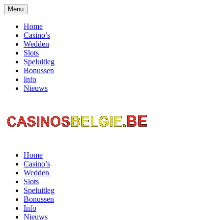
Menu
Home
Casino’s
Wedden
Slots
Speluitleg
Bonussen
Info
Nieuws
Home
Casino’s
Wedden
Slots
Speluitleg
Bonussen
Info
Nieuws