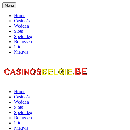
Menu
Home
Casino’s
Wedden
Slots
Speluitleg
Bonussen
Info
Nieuws
Home
Casino’s
Wedden
Slots
Speluitleg
Bonussen
Info
Nieuws