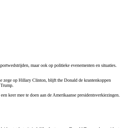
ortwedstrijden, maar ook op politieke evenementen en situaties.
de zege op Hillary Clinton, blijft the Donald de krantenkoppen
d Trump.
 een keer mee te doen aan de Amerikaanse presidentsverkiezingen.