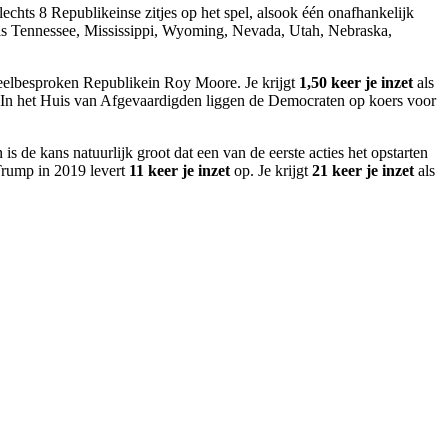
echts 8 Republikeinse zitjes op het spel, alsook één onafhankelijk
als Tennessee, Mississippi, Wyoming, Nevada, Utah, Nebraska,
veelbesproken Republikein Roy Moore. Je krijgt
1,50 keer je inzet
als
 In het Huis van Afgevaardigden liggen de Democraten op koers voor
 de kans natuurlijk groot dat een van de eerste acties het opstarten
Trump in 2019 levert
11 keer je inzet
op. Je krijgt
21 keer je inzet
als