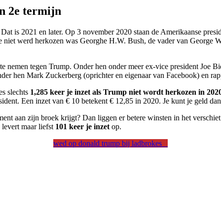
 2e termijn
n. Dat is 2021 en later. Op 3 november 2020 staan de Amerikaanse pre
e niet werd herkozen was Georghe H.W. Bush, de vader van George W. B
e nemen tegen Trump. Onder hen onder meer ex-vice president Joe Bide
nder hen Mark Zuckerberg (oprichter en eigenaar van Facebook) en ra
es slechts
1,285 keer je inzet als Trump niet wordt herkozen in 202
ident. Een inzet van € 10 betekent € 12,85 in 2020. Je kunt je geld dan 
 aan zijn broek krijgt? Dan liggen er betere winsten in het verschiet.
evert maar liefst
101 keer je inzet
op.
wed op donald trump bij ladbrokes