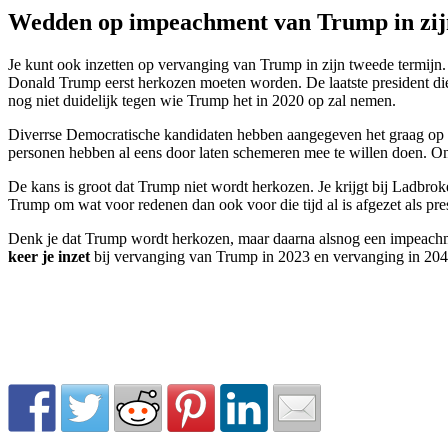
Wedden op impeachment van Trump in zijn
Je kunt ook inzetten op vervanging van Trump in zijn tweede termij
Donald Trump eerst herkozen moeten worden. De laatste president di
nog niet duidelijk tegen wie Trump het in 2020 op zal nemen.
Diverrse Democratische kandidaten hebben aangegeven het graag op t
personen hebben al eens door laten schemeren mee te willen doen. O
De kans is groot dat Trump niet wordt herkozen. Je krijgt bij Ladbrok
Trump om wat voor redenen dan ook voor die tijd al is afgezet als pres
Denk je dat Trump wordt herkozen, maar daarna alsnog een impeachment
keer je inzet
bij vervanging van Trump in 2023 en vervanging in 204 l