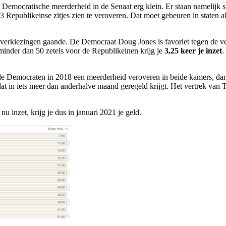
Democratische meerderheid in de Senaat erg klein. Er staan namelijk sl
Republikeinse zitjes zien te veroveren. Dat moet gebeuren in staten 
nu verkiezingen gaande. De Democraat Doug Jones is favoriet tegen de 
minder dan 50 zetels voor de Republikeinen krijg je
3,25 keer je inzet
.
 de Democraten in 2018 een meerderheid veroveren in beide kamers, dan is
t in iets meer dan anderhalve maand geregeld krijgt. Het vertrek van 
nu inzet, krijg je dus in januari 2021 je geld.