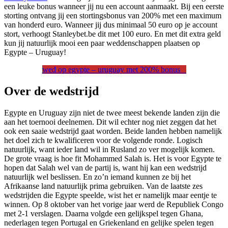
een leuke bonus wanneer jij nu een account aanmaakt. Bij een eerste
storting ontvang jij een stortingsbonus van 200% met een maximum
van honderd euro. Wanneer jij dus minimaal 50 euro op je account
stort, verhoogt Stanleybet.be dit met 100 euro. En met dit extra geld
kun jij natuurlijk mooi een paar weddenschappen plaatsen op
Egypte – Uruguay!
wed op egypte – uruguay met 200% bonus
Over de wedstrijd
Egypte en Uruguay zijn niet de twee meest bekende landen zijn die
aan het toernooi deelnemen. Dit wil echter nog niet zeggen dat het
ook een saaie wedstrijd gaat worden. Beide landen hebben namelijk
het doel zich te kwalificeren voor de volgende ronde. Logisch
natuurlijk, want ieder land wil in Rusland zo ver mogelijk komen.
De grote vraag is hoe fit Mohammed Salah is. Het is voor Egypte te
hopen dat Salah wel van de partij is, want hij kan een wedstrijd
natuurlijk wel beslissen. En zo’n iemand kunnen ze bij het
Afrikaanse land natuurlijk prima gebruiken. Van de laatste zes
wedstrijden die Egypte speelde, wist het er namelijk maar eentje te
winnen. Op 8 oktober van het vorige jaar werd de Republiek Congo
met 2-1 verslagen. Daarna volgde een gelijkspel tegen Ghana,
nederlagen tegen Portugal en Griekenland en gelijke spelen tegen