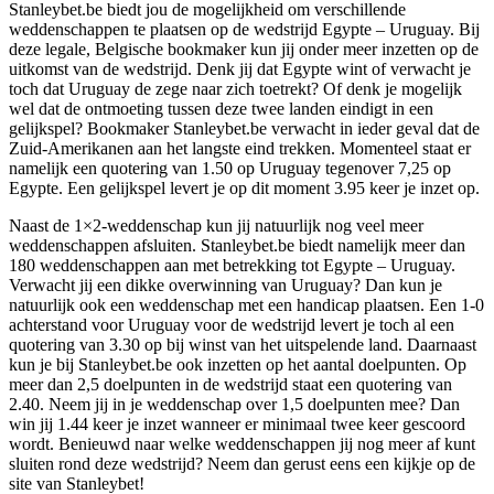
Stanleybet.be biedt jou de mogelijkheid om verschillende
weddenschappen te plaatsen op de wedstrijd Egypte – Uruguay. Bij
deze legale, Belgische bookmaker kun jij onder meer inzetten op de
uitkomst van de wedstrijd. Denk jij dat Egypte wint of verwacht je
toch dat Uruguay de zege naar zich toetrekt? Of denk je mogelijk
wel dat de ontmoeting tussen deze twee landen eindigt in een
gelijkspel? Bookmaker Stanleybet.be verwacht in ieder geval dat de
Zuid-Amerikanen aan het langste eind trekken. Momenteel staat er
namelijk een quotering van 1.50 op Uruguay tegenover 7,25 op
Egypte. Een gelijkspel levert je op dit moment 3.95 keer je inzet op.
Naast de 1×2-weddenschap kun jij natuurlijk nog veel meer
weddenschappen afsluiten. Stanleybet.be biedt namelijk meer dan
180 weddenschappen aan met betrekking tot Egypte – Uruguay.
Verwacht jij een dikke overwinning van Uruguay? Dan kun je
natuurlijk ook een weddenschap met een handicap plaatsen. Een 1-0
achterstand voor Uruguay voor de wedstrijd levert je toch al een
quotering van 3.30 op bij winst van het uitspelende land. Daarnaast
kun je bij Stanleybet.be ook inzetten op het aantal doelpunten. Op
meer dan 2,5 doelpunten in de wedstrijd staat een quotering van
2.40. Neem jij in je weddenschap over 1,5 doelpunten mee? Dan
win jij 1.44 keer je inzet wanneer er minimaal twee keer gescoord
wordt. Benieuwd naar welke weddenschappen jij nog meer af kunt
sluiten rond deze wedstrijd? Neem dan gerust eens een kijkje op de
site van Stanleybet!