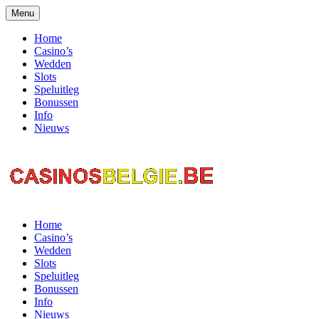
Menu
Home
Casino’s
Wedden
Slots
Speluitleg
Bonussen
Info
Nieuws
Home
Casino’s
Wedden
Slots
Speluitleg
Bonussen
Info
Nieuws