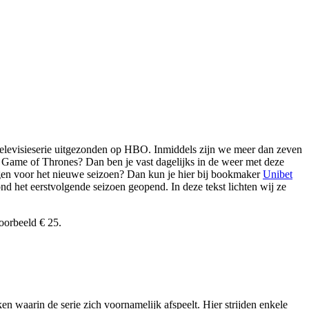
-televisieserie uitgezonden op HBO. Inmiddels zijn we meer dan zeven
an Game of Thrones? Dan ben je vast dagelijks in de weer met deze
tingen voor het nieuwe seizoen? Dan kun je hier bij bookmaker
Unibet
d het eerstvolgende seizoen geopend. In deze tekst lichten wij ze
oorbeeld € 25.
n waarin de serie zich voornamelijk afspeelt. Hier strijden enkele