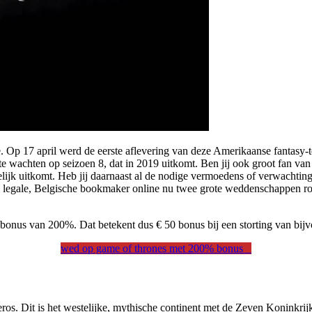
. Op 17 april werd de eerste aflevering van deze Amerikaanse fantasy
 te wachten op seizoen 8, dat in 2019 uitkomt. Ben jij ook groot fan v
indelijk uitkomt. Heb jij daarnaast al de nodige vermoedens of verwach
ze legale, Belgische bookmaker online nu twee grote weddenschappen ron
onus van 200%. Dat betekent dus € 50 bonus bij een storting van bijv
wed op game of thrones met 200% bonus
s. Dit is het westelijke, mythische continent met de Zeven Koninkrijke