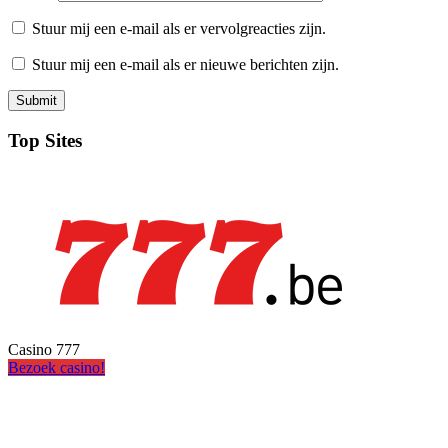
Stuur mij een e-mail als er vervolgreacties zijn.
Stuur mij een e-mail als er nieuwe berichten zijn.
Top Sites
Casino 777
Bezoek casino!