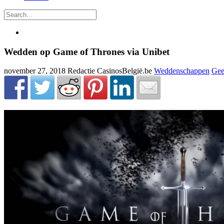
Wedden op Game of Thrones via Unibet
november 27, 2018
Redactie CasinosBelgië.be
Weddenschappen
Gee