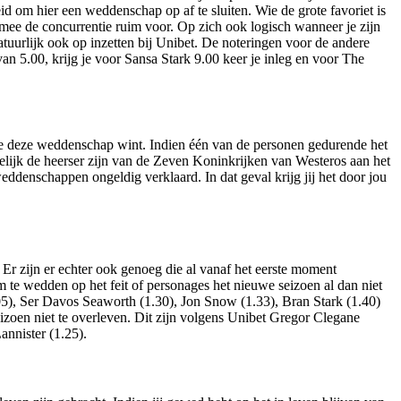
id om hier een weddenschap op af te sluiten. Wie de grote favoriet is
rmee de concurrentie ruim voor. Op zich ook logisch wanneer je zijn
atuurlijk ook op inzetten bij Unibet. De noteringen voor de andere
n 5.00, krijg je voor Sansa Stark 9.00 keer je inleg en voor The
 je deze weddenschap wint. Indien één van de personen gedurende het
ijk de heerser zijn van de Zeven Koninkrijken van Westeros aan het
eddenschappen ongeldig verklaard. In dat geval krijg jij het door jou
. Er zijn er echter ook genoeg die al vanaf het eerste moment
 te wedden op het feit of personages het nieuwe seizoen al dan niet
05), Ser Davos Seaworth (1.30), Jon Snow (1.33), Bran Stark (1.40)
izoen niet te overleven. Dit zijn volgens Unibet Gregor Clegane
nnister (1.25).