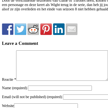
Door de verschillende seizoenen van Game of Thrones heen, komen ook 
een personage en deze keert als Wight terug in de serie, dan heb ji
alsof ze zijn overleden en het einde van seizoen 8 niet hebben gehaal
Leave a Comment
Reactie
*
Name
(required)
Email
(will not be published) (required)
Website