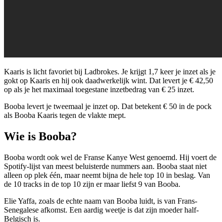
Kaaris is licht favoriet bij Ladbrokes. Je krijgt 1,7 keer je inzet als je
gokt op Kaaris en hij ook daadwerkelijk wint. Dat levert je € 42,50
op als je het maximaal toegestane inzetbedrag van € 25 inzet.
Booba levert je tweemaal je inzet op. Dat betekent € 50 in de pock
als Booba Kaaris tegen de vlakte mept.
Wie is Booba?
Booba wordt ook wel de Franse Kanye West genoemd. Hij voert de
Spotify-lijst van meest beluisterde nummers aan. Booba staat niet
alleen op plek één, maar neemt bijna de hele top 10 in beslag. Van
de 10 tracks in de top 10 zijn er maar liefst 9 van Booba.
Elie Yaffa, zoals de echte naam van Booba luidt, is van Frans-
Senegalese afkomst. Een aardig weetje is dat zijn moeder half-
Belgisch is.