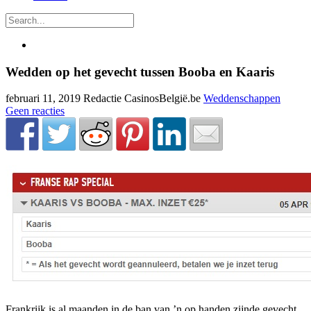
Wedden op het gevecht tussen Booba en Kaaris
februari 11, 2019
Redactie CasinosBelgië.be
Weddenschappen
Geen reacties
Frankrijk is al maanden in de ban van ’n op handen zijnde gevecht.