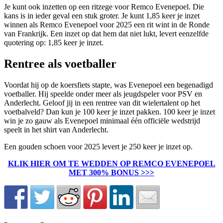
Je kunt ook inzetten op een ritzege voor Remco Evenepoel. Die
kans is in ieder geval een stuk groter. Je kunt 1,85 keer je inzet
winnen als Remco Evenepoel voor 2025 een rit wint in de Ronde
van Frankrijk. Een inzet op dat hem dat niet lukt, levert eenzelfde
quotering op: 1,85 keer je inzet.
Rentree als voetballer
Voordat hij op de koersfiets stapte, was Evenepoel een begenadigd
voetballer. Hij speelde onder meer als jeugdspeler voor PSV en
Anderlecht. Geloof jij in een rentree van dit wielertalent op het
voetbalveld? Dan kun je 100 keer je inzet pakken. 100 keer je inzet
win je zo gauw als Evenepoel minimaal één officiële wedstrijd
speelt in het shirt van Anderlecht.
Een gouden schoen voor 2025 levert je 250 keer je inzet op.
KLIK HIER OM TE WEDDEN OP REMCO EVENEPOEL
MET 300% BONUS >>>