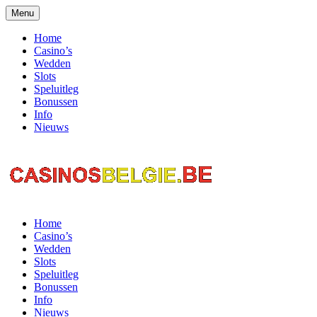
Menu
Home
Casino’s
Wedden
Slots
Speluitleg
Bonussen
Info
Nieuws
Home
Casino’s
Wedden
Slots
Speluitleg
Bonussen
Info
Nieuws