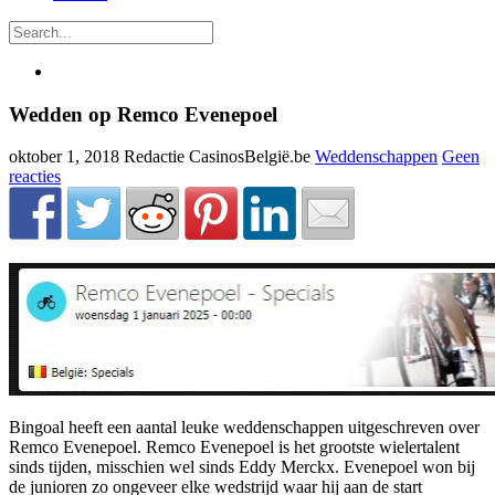
Wedden op Remco Evenepoel
oktober 1, 2018
Redactie CasinosBelgië.be
Weddenschappen
Geen
reacties
Bingoal heeft een aantal leuke weddenschappen uitgeschreven over
Remco Evenepoel. Remco Evenepoel is het grootste wielertalent
sinds tijden, misschien wel sinds Eddy Merckx. Evenepoel won bij
de junioren zo ongeveer elke wedstrijd waar hij aan de start