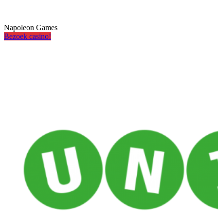
Napoleon Games
Bezoek casino!