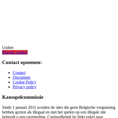
Unibet
Bezoek casino!
Contact opnemen:
Contact
Disclaimer
Cookie Policy
Privacy policy
Kansspelcommissie
Sinds 1 januari 2011 worden de sites die geen Belgische vergunning
hebben gezien als illegaal en met het spelen op een illegale site
betreedt u een overtreding. CasinosBelgië.be linkt enkel naar