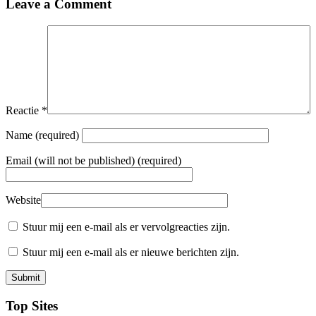
Leave a Comment
Reactie
*
Name
(required)
Email
(will not be published) (required)
Website
Stuur mij een e-mail als er vervolgreacties zijn.
Stuur mij een e-mail als er nieuwe berichten zijn.
Top Sites