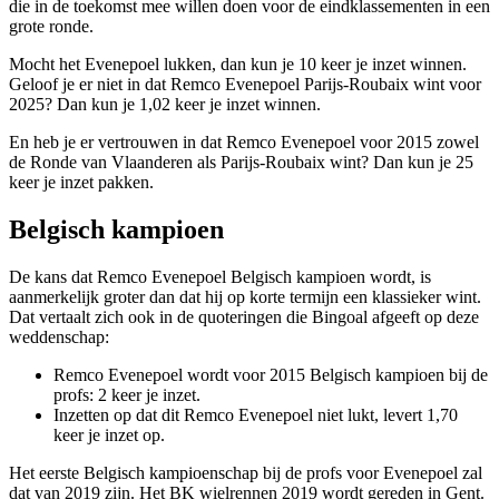
die in de toekomst mee willen doen voor de eindklassementen in een
grote ronde.
Mocht het Evenepoel lukken, dan kun je 10 keer je inzet winnen.
Geloof je er niet in dat Remco Evenepoel Parijs-Roubaix wint voor
2025? Dan kun je 1,02 keer je inzet winnen.
En heb je er vertrouwen in dat Remco Evenepoel voor 2015 zowel
de Ronde van Vlaanderen als Parijs-Roubaix wint? Dan kun je 25
keer je inzet pakken.
Belgisch kampioen
De kans dat Remco Evenepoel Belgisch kampioen wordt, is
aanmerkelijk groter dan dat hij op korte termijn een klassieker wint.
Dat vertaalt zich ook in de quoteringen die Bingoal afgeeft op deze
weddenschap:
Remco Evenepoel wordt voor 2015 Belgisch kampioen bij de
profs: 2 keer je inzet.
Inzetten op dat dit Remco Evenepoel niet lukt, levert 1,70
keer je inzet op.
Het eerste Belgisch kampioenschap bij de profs voor Evenepoel zal
dat van 2019 zijn. Het BK wielrennen 2019 wordt gereden in Gent.