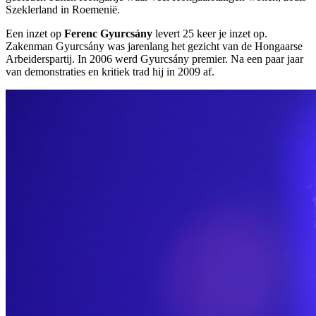
Szeklerland in Roemenië.
Een inzet op
Ferenc Gyurcsány
levert 25 keer je inzet op.
Zakenman Gyurcsány was jarenlang het gezicht van de Hongaarse
Arbeiderspartij. In 2006 werd Gyurcsány premier. Na een paar jaar
van demonstraties en kritiek trad hij in 2009 af.