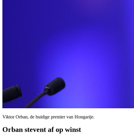
Viktor Orban, de huidige premier van Hongarije.
Orban stevent af op winst