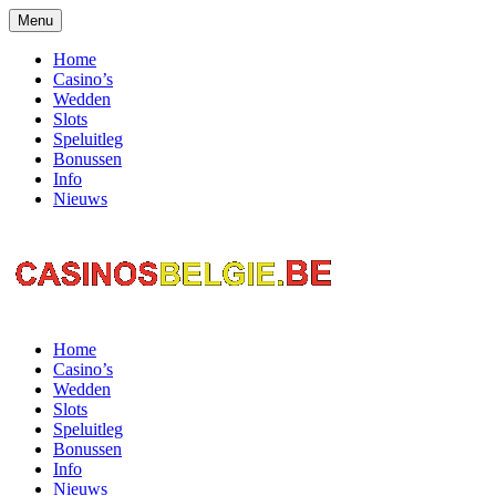
Menu
Home
Casino’s
Wedden
Slots
Speluitleg
Bonussen
Info
Nieuws
Home
Casino’s
Wedden
Slots
Speluitleg
Bonussen
Info
Nieuws