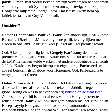
partij
. Orban staat vooral bekend om zijn verzet tegen het opnemen
van immigranten uit Syrië en Irak en om zijn stevige kritiek op de
Hongaarse miljardair George Soros. Dat laatste kwam hem op
kritiek te staan van Guy Verhofstadt.
Outsiders?
Namens
Lehet Más a Politika
(Politie kan anders zijn, LMP) komt
Bernadett Szèl
op. LMP is een groene partij, te vergelijken met
Groen in ons land. Je krijgt 9 keer je inzet als Szèl premier wordt.
Ook 9 keer je inzet krijg je als
Gergely Karácsony
de nieuwe
premier van Hongarije wordt. Karacsony stapte uit de LMP, omdat
de LMP niet samen wilde werken met andere oppositiepartijen zoals
Jobbik. Karácsony begon hierop een eigen partij:
Párbeszéd
, wat
zoveel betekent als Dialoog voor Hongarije. Ook Párbeszéd is te
vergelijken met Groen.
Gabor Vona
is de leider van Jobbik. Jobbik is een Hongaars woord
dat zowel ‘beter’ als ‘rechts’ kan betekenen. Jobbik is tegen
globalisering en was in het verleden erg
kritisch op de staat Israël
.
Zo beschuldigde hij Israël er al eens van om Hongarije over te
willen nemen.
Jobbik
wil ook stevigere banden met het Turkije van
Recep Tayyip Erdogan. Jobbik aast ook op autonomie voor
gebieden buiten Hongarije waar veel Hongaarstaligen wonen, zoals