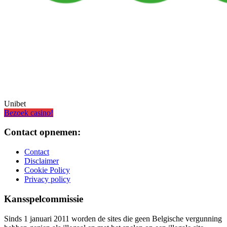
Unibet
Bezoek casino!
Contact opnemen:
Contact
Disclaimer
Cookie Policy
Privacy policy
Kansspelcommissie
Sinds 1 januari 2011 worden de sites die geen Belgische vergunning