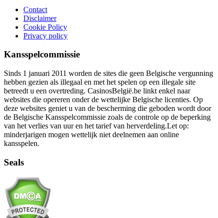
Contact
Disclaimer
Cookie Policy
Privacy policy
Kansspelcommissie
Sinds 1 januari 2011 worden de sites die geen Belgische vergunning
hebben gezien als illegaal en met het spelen op een illegale site
betreedt u een overtreding. CasinosBelgië.be linkt enkel naar
websites die opereren onder de wettelijke Belgische licenties. Op
deze websites geniet u van de bescherming die geboden wordt door
de Belgische Kansspelcommissie zoals de controle op de beperking
van het verlies van uur en het tarief van herverdeling.Let op:
minderjarigen mogen wettelijk niet deelnemen aan online
kansspelen.
Seals