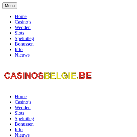
Menu
Home
Casino’s
Wedden
Slots
Speluitleg
Bonussen
Info
Nieuws
Home
Casino’s
Wedden
Slots
Speluitleg
Bonussen
Info
Nieuws