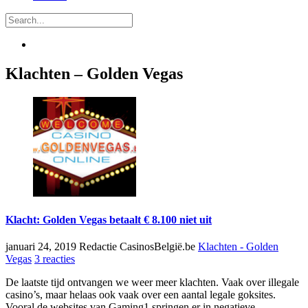
Klachten – Golden Vegas
Klacht: Golden Vegas betaalt € 8.100 niet uit
januari 24, 2019
Redactie CasinosBelgië.be
Klachten - Golden
Vegas
3 reacties
De laatste tijd ontvangen we weer meer klachten. Vaak over illegale
casino’s, maar helaas ook vaak over een aantal legale goksites.
Vooral de websites van Gaming1 springen er in negatieve…