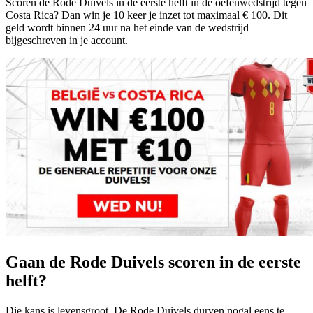
Scoren de Rode Duivels in de eerste helft in de oefenwedstrijd tegen
Costa Rica? Dan win je 10 keer je inzet tot maximaal € 100. Dit
geld wordt binnen 24 uur na het einde van de wedstrijd
bijgeschreven in je account.
Gaan de Rode Duivels scoren in de eerste
helft?
Die kans is levensgroot. De Rode Duivels durven nogal eens te