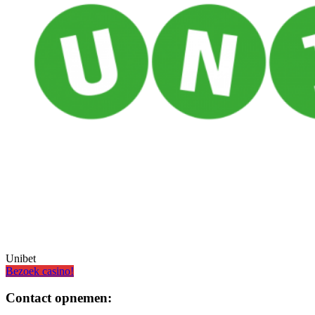
Unibet
Bezoek casino!
Contact opnemen: