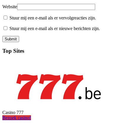
Website
Stuur mij een e-mail als er vervolgreacties zijn.
Stuur mij een e-mail als er nieuwe berichten zijn.
Top Sites
Casino 777
Bezoek casino!