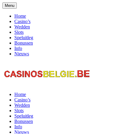
Menu
Home
Casino’s
Wedden
Slots
Speluitleg
Bonussen
Info
Nieuws
Home
Casino’s
Wedden
Slots
Speluitleg
Bonussen
Info
Nieuws