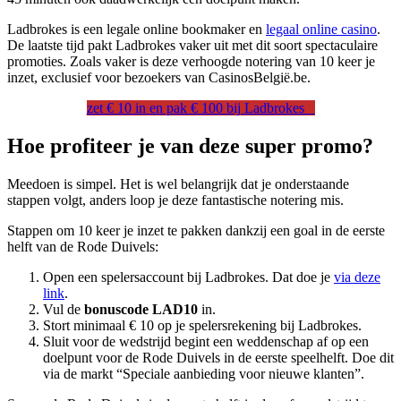
Ladbrokes is een legale online bookmaker en
legaal online casino
.
De laatste tijd pakt Ladbrokes vaker uit met dit soort spectaculaire
promoties. Zoals vaker is deze verhoogde notering van 10 keer je
inzet, exclusief voor bezoekers van CasinosBelgië.be.
zet € 10 in en pak € 100 bij Ladbrokes
Hoe profiteer je van deze super promo?
Meedoen is simpel. Het is wel belangrijk dat je onderstaande
stappen volgt, anders loop je deze fantastische notering mis.
Stappen om 10 keer je inzet te pakken dankzij een goal in de eerste
helft van de Rode Duivels:
Open een spelersaccount bij Ladbrokes. Dat doe je
via deze
link
.
Vul de
bonuscode LAD10
in.
Stort minimaal € 10 op je spelersrekening bij Ladbrokes.
Sluit voor de wedstrijd begint een weddenschap af op een
doelpunt voor de Rode Duivels in de eerste speelhelft. Doe dit
via de markt “Speciale aanbieding voor nieuwe klanten”.