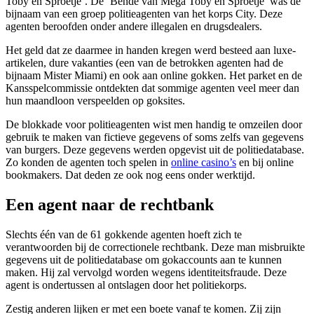
Toby en Sproetje’. De ‘Bende van Mega Toby en Sproetje’ was de
bijnaam van een groep politieagenten van het korps City. Deze
agenten beroofden onder andere illegalen en drugsdealers.
Het geld dat ze daarmee in handen kregen werd besteed aan luxe-
artikelen, dure vakanties (een van de betrokken agenten had de
bijnaam Mister Miami) en ook aan online gokken. Het parket en de
Kansspelcommissie ontdekten dat sommige agenten veel meer dan
hun maandloon verspeelden op goksites.
De blokkade voor politieagenten wist men handig te omzeilen door
gebruik te maken van fictieve gegevens of soms zelfs van gegevens
van burgers. Deze gegevens werden opgevist uit de politiedatabase.
Zo konden de agenten toch spelen in
online casino’s
en bij online
bookmakers. Dat deden ze ook nog eens onder werktijd.
Een agent naar de rechtbank
Slechts één van de 61 gokkende agenten hoeft zich te
verantwoorden bij de correctionele rechtbank. Deze man misbruikte
gegevens uit de politiedatabase om gokaccounts aan te kunnen
maken. Hij zal vervolgd worden wegens identiteitsfraude. Deze
agent is ondertussen al ontslagen door het politiekorps.
Zestig anderen lijken er met een boete vanaf te komen. Zij zijn