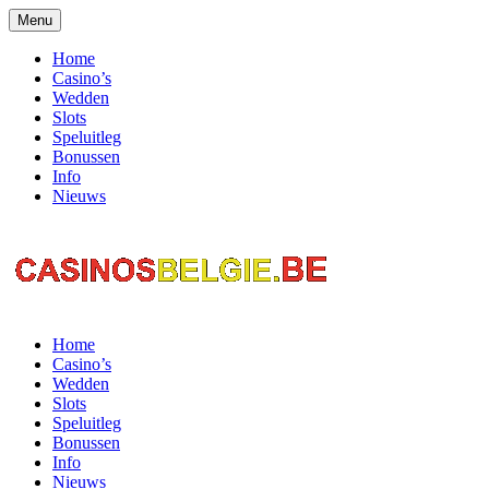
Menu
Home
Casino’s
Wedden
Slots
Speluitleg
Bonussen
Info
Nieuws
Home
Casino’s
Wedden
Slots
Speluitleg
Bonussen
Info
Nieuws