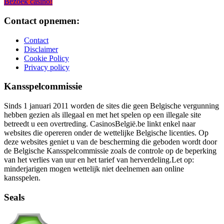
Bezoek casino!
Contact opnemen:
Contact
Disclaimer
Cookie Policy
Privacy policy
Kansspelcommissie
Sinds 1 januari 2011 worden de sites die geen Belgische vergunning
hebben gezien als illegaal en met het spelen op een illegale site
betreedt u een overtreding. CasinosBelgië.be linkt enkel naar
websites die opereren onder de wettelijke Belgische licenties. Op
deze websites geniet u van de bescherming die geboden wordt door
de Belgische Kansspelcommissie zoals de controle op de beperking
van het verlies van uur en het tarief van herverdeling.Let op:
minderjarigen mogen wettelijk niet deelnemen aan online
kansspelen.
Seals