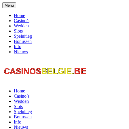
Menu
Home
Casino’s
Wedden
Slots
Speluitleg
Bonussen
Info
Nieuws
Home
Casino’s
Wedden
Slots
Speluitleg
Bonussen
Info
Nieuws