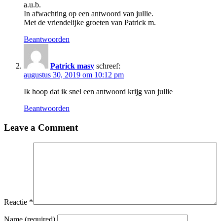
a.u.b.
In afwachting op een antwoord van jullie.
Met de vriendelijke groeten van Patrick m.
Beantwoorden
Patrick masy
schreef:
augustus 30, 2019 om 10:12 pm
Ik hoop dat ik snel een antwoord krijg van jullie
Beantwoorden
Leave a Comment
Reactie
*
Name
(required)