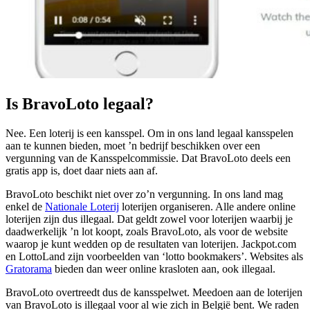
Is BravoLoto legaal?
Nee. Een loterij is een kansspel. Om in ons land legaal kansspelen
aan te kunnen bieden, moet ’n bedrijf beschikken over een
vergunning van de Kansspelcommissie. Dat BravoLoto deels een
gratis app is, doet daar niets aan af.
BravoLoto beschikt niet over zo’n vergunning. In ons land mag
enkel de
Nationale Loterij
loterijen organiseren. Alle andere online
loterijen zijn dus illegaal. Dat geldt zowel voor loterijen waarbij je
daadwerkelijk ’n lot koopt, zoals BravoLoto, als voor de website
waarop je kunt wedden op de resultaten van loterijen. Jackpot.com
en LottoLand zijn voorbeelden van ‘lotto bookmakers’. Websites als
Gratorama
bieden dan weer online krasloten aan, ook illegaal.
BravoLoto overtreedt dus de kansspelwet. Meedoen aan de loterijen
van BravoLoto is illegaal voor al wie zich in België bent. We raden