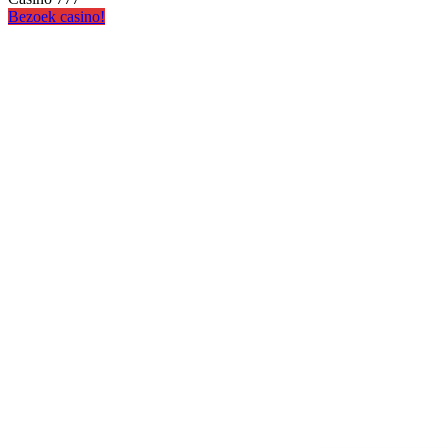
Bezoek casino!