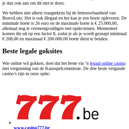
je dan ook aan om dit niet te doen.
We hebben niet alleen vraagtekens bij de betrouwbaarheid van
BravoLoto. Het is ook illegaal en het kan je een boete opleveren. De
minimale boete is 26 euro en de maximale boete is € 25.000,00,
allemaal nog te vermenigvuldigen met opdeciemen. Momenteel
komen die uit op een factor 8, zodat je als je wordt gesnapt minimaal
€ 208,00 en maximaal € 200.000,00 boete dient te betalen.
Beste legale goksites
Wie online wil gokken, doet dat het beste via ’n
legaal online casino
met vergunning van de Kansspelcommissie. De drie beste vergunde
casino’s zijn in onze optie:
www.casino777.be