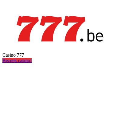
Casino 777
Bezoek casino!