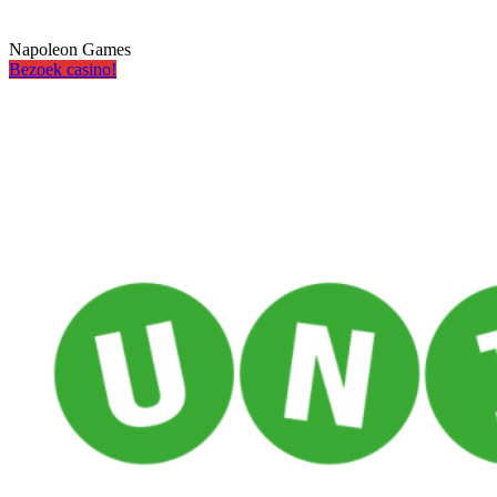
Napoleon Games
Bezoek casino!