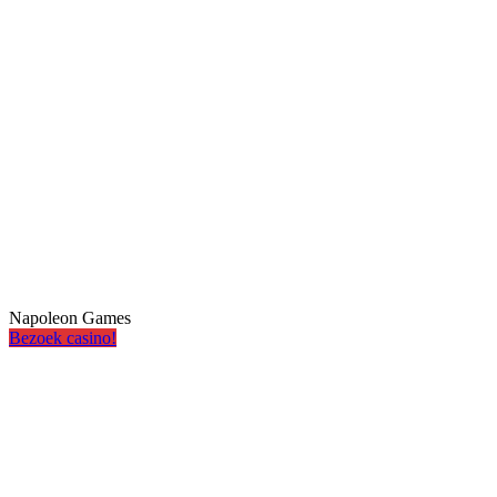
Napoleon Games
Bezoek casino!