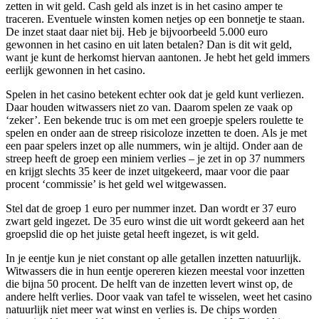
zetten in wit geld. Cash geld als inzet is in het casino amper te
traceren. Eventuele winsten komen netjes op een bonnetje te staan.
De inzet staat daar niet bij. Heb je bijvoorbeeld 5.000 euro
gewonnen in het casino en uit laten betalen? Dan is dit wit geld,
want je kunt de herkomst hiervan aantonen. Je hebt het geld immers
eerlijk gewonnen in het casino.
Spelen in het casino betekent echter ook dat je geld kunt verliezen.
Daar houden witwassers niet zo van. Daarom spelen ze vaak op
‘zeker’. Een bekende truc is om met een groepje spelers roulette te
spelen en onder aan de streep risicoloze inzetten te doen. Als je met
een paar spelers inzet op alle nummers, win je altijd. Onder aan de
streep heeft de groep een miniem verlies – je zet in op 37 nummers
en krijgt slechts 35 keer de inzet uitgekeerd, maar voor die paar
procent ‘commissie’ is het geld wel witgewassen.
Stel dat de groep 1 euro per nummer inzet. Dan wordt er 37 euro
zwart geld ingezet. De 35 euro winst die uit wordt gekeerd aan het
groepslid die op het juiste getal heeft ingezet, is wit geld.
In je eentje kun je niet constant op alle getallen inzetten natuurlijk.
Witwassers die in hun eentje opereren kiezen meestal voor inzetten
die bijna 50 procent. De helft van de inzetten levert winst op, de
andere helft verlies. Door vaak van tafel te wisselen, weet het casino
natuurlijk niet meer wat winst en verlies is. De chips worden