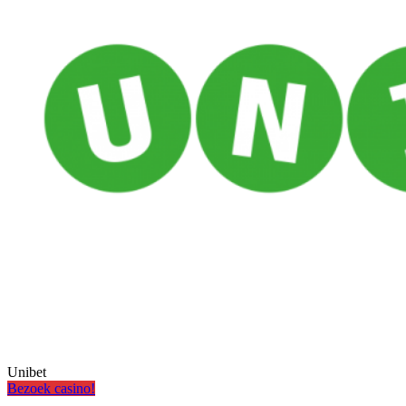
Unibet
Bezoek casino!