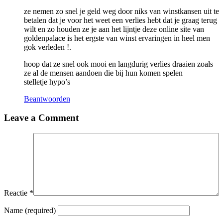
ze nemen zo snel je geld weg door niks van winstkansen uit te
betalen dat je voor het weet een verlies hebt dat je graag terug
wilt en zo houden ze je aan het lijntje deze online site van
goldenpalace is het ergste van winst ervaringen in heel men
gok verleden !.
hoop dat ze snel ook mooi en langdurig verlies draaien zoals
ze al de mensen aandoen die bij hun komen spelen
stelletje hypo’s
Beantwoorden
Leave a Comment
Reactie
*
Name
(required)