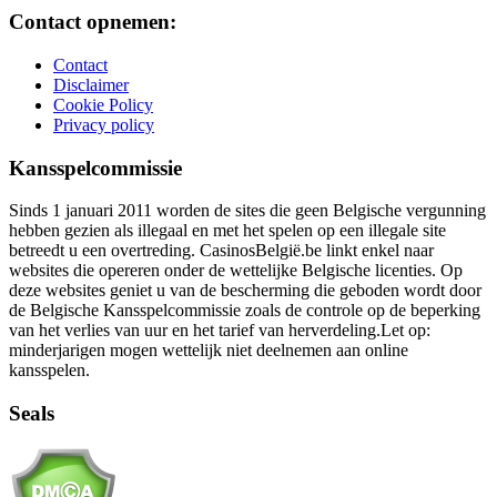
Contact opnemen:
Contact
Disclaimer
Cookie Policy
Privacy policy
Kansspelcommissie
Sinds 1 januari 2011 worden de sites die geen Belgische vergunning
hebben gezien als illegaal en met het spelen op een illegale site
betreedt u een overtreding. CasinosBelgië.be linkt enkel naar
websites die opereren onder de wettelijke Belgische licenties. Op
deze websites geniet u van de bescherming die geboden wordt door
de Belgische Kansspelcommissie zoals de controle op de beperking
van het verlies van uur en het tarief van herverdeling.Let op:
minderjarigen mogen wettelijk niet deelnemen aan online
kansspelen.
Seals