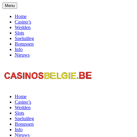
Menu
Home
Casino’s
Wedden
Slots
Speluitleg
Bonussen
Info
Nieuws
Home
Casino’s
Wedden
Slots
Speluitleg
Bonussen
Info
Nieuws