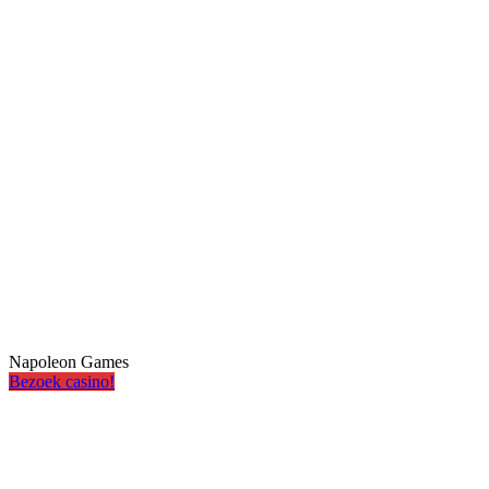
Napoleon Games
Bezoek casino!