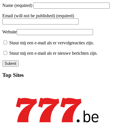
Name
(required)
Email
(will not be published) (required)
Website
Stuur mij een e-mail als er vervolgreacties zijn.
Stuur mij een e-mail als er nieuwe berichten zijn.
Top Sites