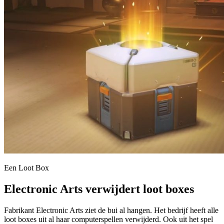
Een Loot Box
Electronic Arts verwijdert loot boxes
Fabrikant Electronic Arts ziet de bui al hangen. Het bedrijf heeft alle
loot boxes uit al haar computerspellen verwijderd. Ook uit het spel