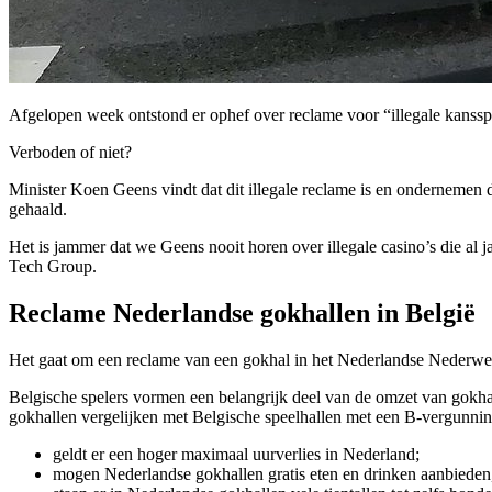
Afgelopen week ontstond er ophef over reclame voor “illegale kanssp
Verboden of niet?
Minister Koen Geens vindt dat dit illegale reclame is en ondernemen
gehaald.
Het is jammer dat we Geens nooit horen over illegale casino’s die al 
Tech Group.
Reclame Nederlandse gokhallen in België
Het gaat om een reclame van een gokhal in het Nederlandse Nederwee
Belgische spelers vormen een belangrijk deel van de omzet van gokhal
gokhallen vergelijken met Belgische speelhallen met een B-vergunnin
geldt er een hoger maximaal uurverlies in Nederland;
mogen Nederlandse gokhallen gratis eten en drinken aanbieden,