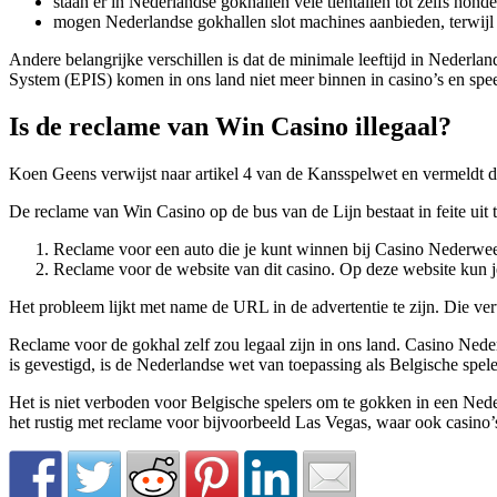
staan er in Nederlandse gokhallen vele tientallen tot zelfs hon
mogen Nederlandse gokhallen slot machines aanbieden, terwijl
Andere belangrijke verschillen is dat de minimale leeftijd in Nederlan
System (EPIS) komen in ons land niet meer binnen in casino’s en spe
Is de reclame van Win Casino illegaal?
Koen Geens verwijst naar artikel 4 van de Kansspelwet en vermeldt da
De reclame van Win Casino op de bus van de Lijn bestaat in feite uit 
Reclame voor een auto die je kunt winnen bij Casino Nederweer
Reclame voor de website van dit casino. Op deze website kun 
Het probleem lijkt met name de URL in de advertentie te zijn. Die ver
Reclame voor de gokhal zelf zou legaal zijn in ons land. Casino Ne
is gevestigd, is de Nederlandse wet van toepassing als Belgische spe
Het is niet verboden voor Belgische spelers om te gokken in een Ne
het rustig met reclame voor bijvoorbeeld Las Vegas, waar ook casino’