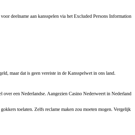
 zijn voor deelname aan kansspelen via het Excluded Persons Information
eld, maar dat is geen vereiste in de Kansspelwet in ons land.
 wel over een Nederlandse. Aangezien Casino Nederweert in Nederland
 gokkers toelaten. Zelfs reclame maken zou moeten mogen. Vergelijk