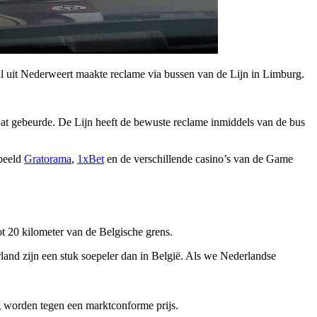
l uit Nederweert maakte reclame via bussen van de Lijn in Limburg.
Dat gebeurde. De Lijn heeft de bewuste reclame inmiddels van de bus
rbeeld
Gratorama
,
1xBet
en de verschillende casino’s van de Game
 20 kilometer van de Belgische grens.
land zijn een stuk soepeler dan in België. Als we Nederlandse
g worden tegen een marktconforme prijs.