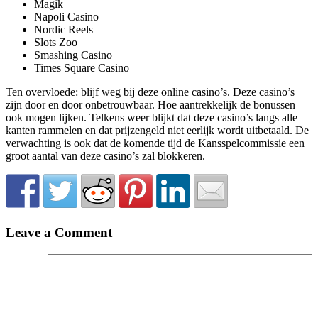
Magik
Napoli Casino
Nordic Reels
Slots Zoo
Smashing Casino
Times Square Casino
Ten overvloede: blijf weg bij deze online casino’s. Deze casino’s
zijn door en door onbetrouwbaar. Hoe aantrekkelijk de bonussen
ook mogen lijken. Telkens weer blijkt dat deze casino’s langs alle
kanten rammelen en dat prijzengeld niet eerlijk wordt uitbetaald. De
verwachting is ook dat de komende tijd de Kansspelcommissie een
groot aantal van deze casino’s zal blokkeren.
Leave a Comment