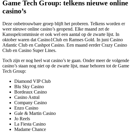
Game Tech Group: telkens nieuwe online
casino’s
Deze onbetrouwbare groep blijft het proberen. Telkens worden er
weer nieuwe online casino’s geopend. Elke maand zet de
Kansspelcommissie er ook wel een aantal op de zwarte lijst. In
oktober waren dat Casino1Club en Ramses Gold. In juni Casino
Atlantic Club en Cashpot Casino. Een maand eerder Crazy Casino
Club en Casino Super Lines.
Toch zijn er nog heel wat casino’s te gaan. Onder meer de volgende
casino’s staan nog niet op de zwarte lijst, maar behoren tot de Game
Tech Group:
Diamond VIP Club
Blu Sky Casino
Bordeaux Casino
Casino Astral
Company Casino
Enzo Casino
Gale & Martin Casino
Jo Reels
La Fiesta Casino
Madame Chance