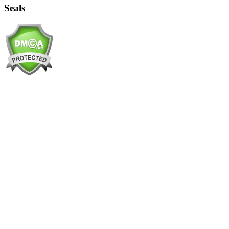
Seals