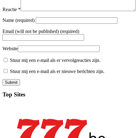
Reactie
*
Name
(required)
Email
(will not be published) (required)
Website
Stuur mij een e-mail als er vervolgreacties zijn.
Stuur mij een e-mail als er nieuwe berichten zijn.
Top Sites