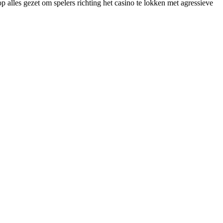
 alles gezet om spelers richting het casino te lokken met agressieve