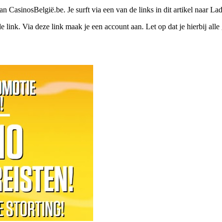
n CasinosBelgië.be. Je surft via een van de links in dit artikel naar Lad
link. Via deze link maak je een account aan. Let op dat je hierbij alle g