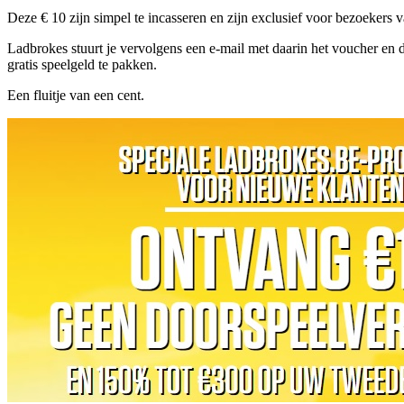
Deze € 10 zijn simpel te incasseren en zijn exclusief voor bezoekers va
Ladbrokes stuurt je vervolgens een e-mail met daarin het voucher en de 
gratis speelgeld te pakken.
Een fluitje van een cent.