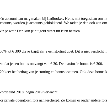
 één account aan mag maken bij Ladbrokes. Het is niet toegestaan om m
 accounts, worden je accounts geblokkeerd. We raden je dan ook aan om 
n je wat? Dan kun je dit geld direct uit laten betalen.
% tot € 300 die je krijgt als je een storting doet. Dit is niet verplicht
ekent dat je een bonus ontvangt van € 30. De maximale bonus is € 300.
 keer het bedrag van je storting en bonus tezamen. Ook deze bonus kun
wordt eind 2018, begin 2019 verwacht.
or private operatoren fors aangescherpt. Zo komen er onder andere for