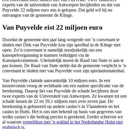
experts van de universiteit van Antwerpen becijferden nu dat van
Puyvelde 22 miljoen euro mis is gelopen. Dat geld wil hij nu
ontvangen van de gemeente de Klinge.
Van Puyvelde eist 22 miljoen euro
Doordat de gemeente tien jaar lang weigerde om ’n convenant te
sluiten met Dirk van Puyvelde kon zijn speelhal in de Klinge niet
open. Zo’n convenant is namelijk noodzakelijk om een
kansspelvergunning te kunnen verkrijgen via de
Kansspelcommissie. Uiteindelijk moest de Raad van State er aan te
pas komen. De Raad van State stelde dat de gemeente verplicht is ’n
convenant te sluiten met van Puyvelde voor zijn speelautomatenhal.
Van Puyvelde claimde aanvankelijk 10 miljoen euro. In een
tussenvonnis vroeg de rechtbank om een nadere specificatie van de
berekening. Daarop liet van Puyvelde de schade becijferen door
twee experts van de Universiteit van Antwerpen. Ze kwamen tot een
schade tussen de 22 en 59,1 miljoen euro over zeven jaar. De
berekening is gebaseerd op andere casino’s in Vlaanderen en het
casino in Hulst. Het is ons niet bekend op basis van gegevens van
welke casino’s die bedrag precies is gerekend. Eerder schreven we
al waarom
vergelijken met ’n gokhal in het Nederlandse Hulst niet
realistisch is
.