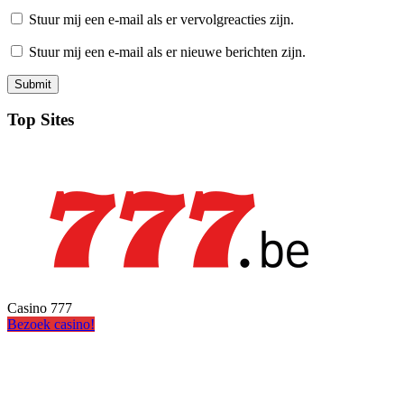
Stuur mij een e-mail als er vervolgreacties zijn.
Stuur mij een e-mail als er nieuwe berichten zijn.
Top Sites
Casino 777
Bezoek casino!