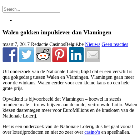
Walen gokken impulsiever dan Vlamingen
maart 7, 2017
Redactie CasinosBelgië.be
Nieuws
Geen reacties
Uit onderzoek van de Nationale Loterij blijkt dat er een verschil is
qua gokgedrag tussen Walen en Vlamingen. Vlamingen gaan meer
voor de winkans, Walen eerder voor een kleine kans op een hele
grote prijs.
Opvallend is bijvoorbeeld dat Vlamingen – hoewel in steeds
mindere mate – trouw blijven aan de oude, vertrouwde Lotto. Walen
kiezen daarentegen meer voor EuroMillions en de krasloten van de
Nationale Loterij.
Het is een onderzoek van de Nationale Loterij, dus het gaat vooral
over loterijproducten en niet zo zeer over
casino’s
en speelhallen.