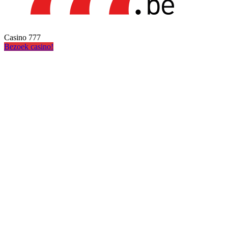
Casino 777
Bezoek casino!