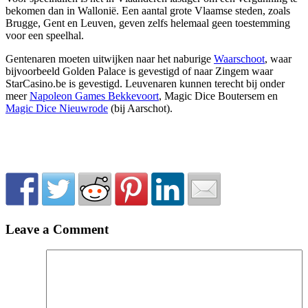
bekomen dan in Wallonië. Een aantal grote Vlaamse steden, zoals
Brugge, Gent en Leuven, geven zelfs helemaal geen toestemming
voor een speelhal.
Gentenaren moeten uitwijken naar het naburige
Waarschoot
, waar
bijvoorbeeld Golden Palace is gevestigd of naar Zingem waar
StarCasino.be is gevestigd. Leuvenaren kunnen terecht bij onder
meer
Napoleon Games Bekkevoort
, Magic Dice Boutersem en
Magic Dice Nieuwrode
(bij Aarschot).
Leave a Comment