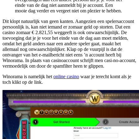
einde van de dag niet aanmeldt bij je account. Een
mooie dag verder en vergeet niet om plezier te hebben.
Dit klopt natuurlijk van geen kanten. Aangezien een spelersaccount
persoonlijk is, kan niet iemand er zomaar geld op storten. Dat een
casino zomaar € 2.821,55 weggeeft is ook onwaarschijnlijk. De
toevoeging dat je je voor het einde van de dag aan moet melden,
omdat het geld anders naar een andere speler gaat, maakt het
allemaal nog onwaarschijnlijker. Klap op de vuurpijl is dat de
ontvanger van het e-mailbericht niet eens ’n account heeft bij
Winorama. In plaats van casinoaccount schrijft men casi-no-account,
vermoedelijk om door de spamfilter heen te glippen.
Winorama is namelijk het
online casino
waar je terecht komt als je
toch klikt op de link.