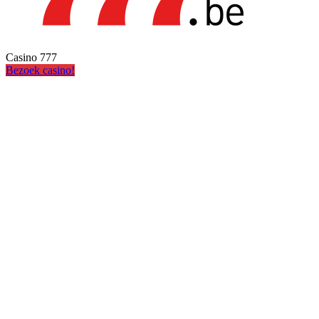
Casino 777
Bezoek casino!