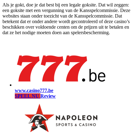
Als je gokt, doe je dat best bij een legale goksite. Dat wil zeggen:
een goksite met een vergunning van de Kansspelcommissie. Deze
websites staan onder toezicht van de Kansspelcommissie. Dat
betekent dat er onder andere wordt gecontroleerd of deze casino’s
beschikken over voldoende centen om de prijzen uit te betalen en
dat ze het nodige moeten doen aan spelersbescherming.
www.casino777.be
SPEEL NU
Review