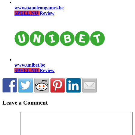
www.napoleongames.be
SPEEL NU
Review
www.unibet.be
SPEEL NU
Review
Leave a Comment