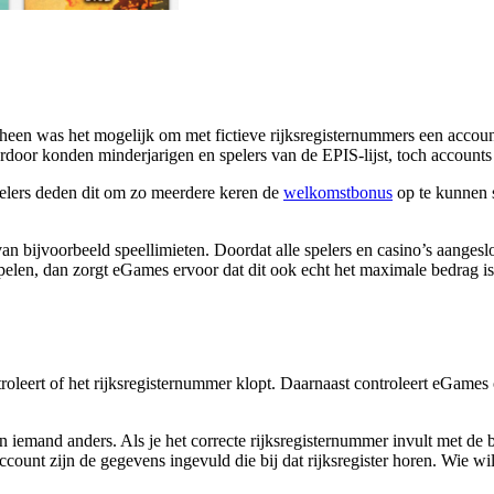
heen was het mogelijk om met fictieve rijksregisternummers een accou
rdoor konden minderjarigen en spelers van de EPIS-lijst, toch account
lers deden dit om zo meerdere keren de
welkomstbonus
op te kunnen s
n bijvoorbeeld speellimieten. Doordat alle spelers en casino’s aanges
elen, dan zorgt eGames ervoor dat dit ook echt het maximale bedrag is d
roleert of het rijksregisternummer klopt. Daarnaast controleert eGam
 iemand anders. Als je het correcte rijksregisternummer invult met de
account zijn de gegevens ingevuld die bij dat rijksregister horen. Wie w