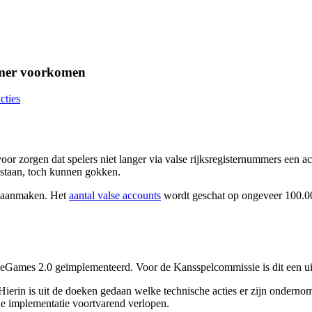
ummer voorkomen
cties
oor zorgen dat spelers niet langer via valse rijksregisternummers een
) staan, toch kunnen gokken.
s aanmaken. Het
aantal valse accounts
wordt geschat op ongeveer 100.0
e, eGames 2.0 geïmplementeerd. Voor de Kansspelcommissie is dit een ui
ierin is uit de doeken gedaan welke technische acties er zijn onderno
de implementatie voortvarend verlopen.