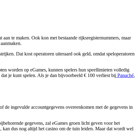
nt aan te maken. Ook kon met bestaande rijksregisternummers, maar
s aanmaken.
trijken. Dat kost operatoren uiteraard ook geld, omdat speloperatoren
loten worden op eGames, kunnen spelers hun speellimieten volledig
at je kunt spelen. Als je dan bijvoorbeeld € 100 verliest bij
Panaché
,
es of de ingevulde accountgegevens overeenkomen met de gegevens in
 bijbehorende gegevens, zal eGames groen licht geven voor het
il, kan dus nog altijd het casino om de tuin leiden. Maar dat wordt wel