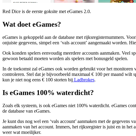
Red Dice is de eerste goksite met eGames 2.0.
Wat doet eGames?
eGames is gekoppeld aan de database met rijksregisternummers. Voor
onjuiste gegevens, simpel een ‘vals account’ aangemaakt worden. Hie
Ook konden spelers eenvoudig meerdere accounts aanmaken. Veel spe
gewoon betaald moeten worden als spelers met bonusgeld spelen.
In de toekomst zal eGames ook worden gebruikt voor het monitoren va
controleren. Stel dat je bijvoorbeeld maximaal € 100 per maand wilt sp
kun je niet nog eens € 100 storten bij
Ladbrokes
.
Is eGames 100% waterdicht?
Zoals elk systeem, is ook eGames niet 100% waterdicht. eGames cont
de database van eGames.
Je kunt dus nog wel een ‘vals account’ aanmaken met de gegevens van
aanmaken van het account. Immers, het rijksregister is juist en in het 
weer wat moeilijker.