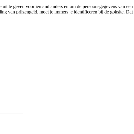
om je uit te geven voor iemand anders en om de persoonsgegevens van ee
g van prijzengeld, moet je immers je identificeren bij de goksite. Dat 