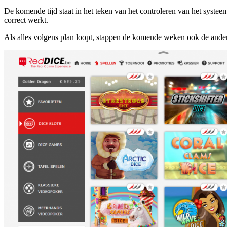
De komende tijd staat in het teken van het controleren van het syst
correct werkt.
Als alles volgens plan loopt, stappen de komende weken ook de ander