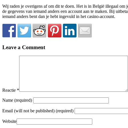
Wij raden je overigens af om dit te doen. Het is in België illegaal 
de gegevens van iemand anders een account aan te maken. Bij uitbetalin
iemand anders bent dan je hebt ingevuld in het casino-account.
Leave a Comment
Reactie
*
Name
(required)
Email
(will not be published) (required)
Website