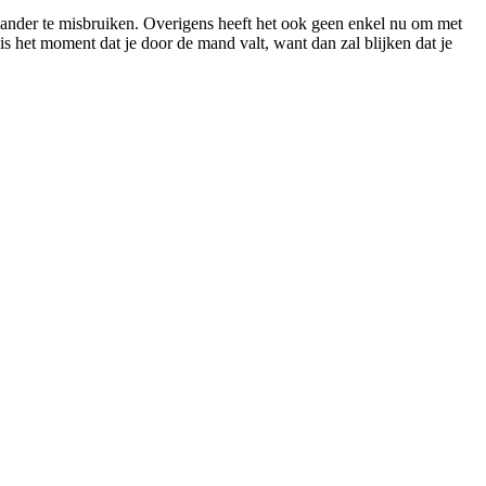
n ander te misbruiken. Overigens heeft het ook geen enkel nu om met
is het moment dat je door de mand valt, want dan zal blijken dat je