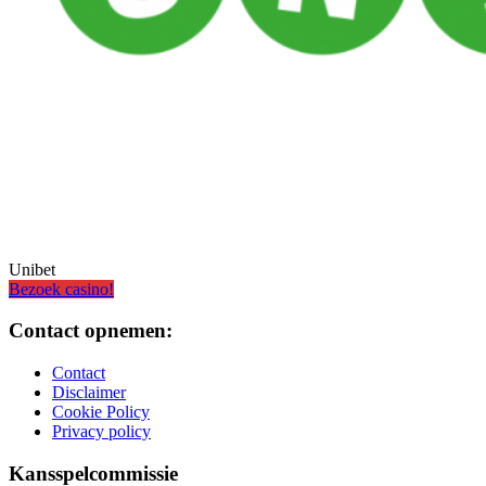
Unibet
Bezoek casino!
Contact opnemen:
Contact
Disclaimer
Cookie Policy
Privacy policy
Kansspelcommissie