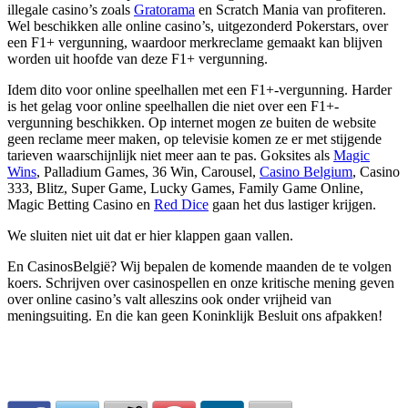
illegale casino’s zoals
Gratorama
en Scratch Mania van profiteren.
Wel beschikken alle online casino’s, uitgezonderd Pokerstars, over
een F1+ vergunning, waardoor merkreclame gemaakt kan blijven
worden uit hoofde van deze F1+ vergunning.
Idem dito voor online speelhallen met een F1+-vergunning. Harder
is het gelag voor online speelhallen die niet over een F1+-
vergunning beschikken. Op internet mogen ze buiten de website
geen reclame meer maken, op televisie komen ze er met stijgende
tarieven waarschijnlijk niet meer aan te pas. Goksites als
Magic
Wins
, Palladium Games, 36 Win, Carousel,
Casino Belgium
, Casino
333, Blitz, Super Game, Lucky Games, Family Game Online,
Magic Betting Casino en
Red Dice
gaan het dus lastiger krijgen.
We sluiten niet uit dat er hier klappen gaan vallen.
En CasinosBelgië? Wij bepalen de komende maanden de te volgen
koers. Schrijven over casinospellen en onze kritische mening geven
over online casino’s valt alleszins ook onder vrijheid van
meningsuiting. En die kan geen Koninklijk Besluit ons afpakken!