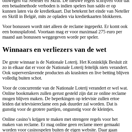
omwegen via Neteller en Skrill. De nieuwe regels schrijven voor dat
een betaalmethode verboden is indien spelers hun saldo er op
kunnen laten via de kredietkaart. Dat betekent het einde van Neteller
en Skrill in België, mits ze opladen via kredietkaarten blokkeren.
Voor bonussen wordt niet alleen de reclame ingeperkt. Er komt ook
een bonusplafond. Voortaan mag er voor maximaal 275 euro per
maand aan bonussen weggegeven worde per speler.
Winnaars en verliezers van de wet
De grote winnaar is de Nationale Loterij. Het Koninklijk Besluit zit
zo in elkaar dat er voor de Nationale Loterij feitelijk niets verandert.
Ook superverslavende producten als krasloten en live betting blijven
volledig buiten schot.
Voor de concurrentie van de Nationale Loterij verandert er wel wat.
Online bookmakers zullen gerust gesteld zijn dat ze online reclame
mogen blijven maken. De beperkingen op televisie zullen ertoe
leiden dat televisiereclame een pak duurder zal worden. Dat is
gunstig voor de grotere partijen, ongunstig voor de kleintjes.
Online casino’s krijgen te maken met strengere regels voor het
maken van reclame. Er mag online geen reclame meer gemaakt
worden voor casinospelen buiten de eigen website. Daar gaan