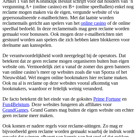
Artikel 1 van het Koninklijk Besluit schrijft voor dat houders van ’n
vergunning A+ (online casino) en B+ (online speelhallen) enkel nog
reclame mogen maken via de eigen, vergunde website of via
gepersonaliseerde e-mailberichten. Met dat laatste worden
reclamemails gericht aan spelers van het
online casino
of de online
speelhal bedoeld. In deze reclamemails mag geen reclame worden
gemaakt voor bonussen. Ook mogen deze e-mailberichten niet
gestuurd worden aan spelers die zich hebben laten blokkeren voor
deelname aan kansspelen.
De verantwoordelijkheid wordt neergelegd bij de operators. Dat
betekent dat ze geen reclame mogen organiseren buiten hun eigen
website om. Vermoedelijk ziet u vanaf de zomer dus geen banners
van online casino’s meer op websites zoals die van Sporza of het
Nieuwsblad. Wel mogen online bookmakers hier reclame maken.
Ook nu al is reclame op deze websites vooral afkomstig van
bookmakers, waardoor er feitelijk weinig veranderd.
De facto betekent dit het einde van de goksites
Prime Fortune
en
Fun4Belgium
. Deze websites fungeren als affiliates voor
GrandGames
. Grand Games mag buiten de eigen website om echter
geen reclame meer maken.
Ook komen er nadere regels voor reclame-uitingen. Zo mag er
bijvoorbeeld geen reclame worden gemaakt waarbij de indruk wordt
gewekt dat winnen afhangt van kennis van het spel of dat gokken