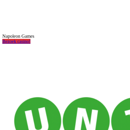
Napoleon Games
Bezoek casino!