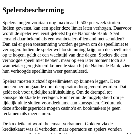
Spelersbescherming
Spelers mogen voortaan nog maximaal € 500 per week storten.
Indien gewenst, kan een speler deze limiet laten verhogen. Daarvoor
wordt de speler wel eerst getoetst bij de Nationale Bank. Staat
iemand daar bekend als een wanbetaler of iemand met schulden?
Dan zal er geen toestemming worden gegeven om de speellimiet te
verhogen. Indien de speler wel toestemming krijgt om de speellimiet
op te hogen, geldt er een wachttijd van drie dagen. Spelers die een
verhoogde speellimiet hebben, maar op een later moment toch als
wanbetaler geregistreerd komen te staan bij de Nationale Bank, zien
hun verhoogde speellimiet weer geannuleerd.
Spelers moeten zichzelf speellimieten op kunnen leggen. Deze
moeten per omgaande door de operator doorgevoerd worden. Dat
geldt ook voor tijdelijke zelfuitsluiting. Om de drempel tot
kansspelblokkade te verlagen, komt er nu de mogelijkheid om je
tijdelijk uit te sluiten voor deelname aan kansspelen. Gedurende
deze afkoelingsperiode mogen casino’s en bookmakers je geen
reclamemails meer sturen.
De kredietkaart wordt helemaal verbannen. Gokken via de
kredietkaart was al verboden, maar operators en spelers vonden