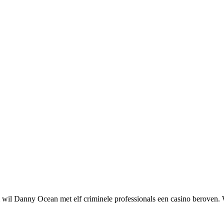
 wil Danny Ocean met elf criminele professionals een casino beroven. W