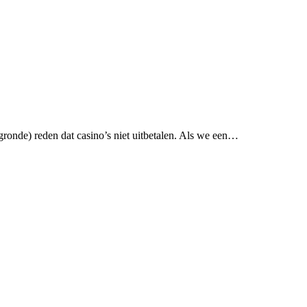
gronde) reden dat casino’s niet uitbetalen. Als we een…