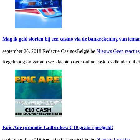
Mag ik geld storten bij een casino via de bankrekening van iem
september 26, 2018
Redactie CasinosBelgië.be
Nieuws
Geen reacties
Regelmatig ontvangen we klachten over online casino’s die niet uitbet
Epic Ape promotie Ladbrokes: € 10 gratis speelgeld!
september 25, 2018
Redactie CasinosBelgië.be
Nieuws
1 reactie