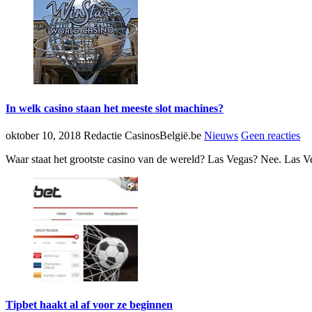
In welk casino staan het meeste slot machines?
oktober 10, 2018
Redactie CasinosBelgië.be
Nieuws
Geen reacties
Waar staat het grootste casino van de wereld? Las Vegas? Nee. Las 
Tipbet haakt al af voor ze beginnen