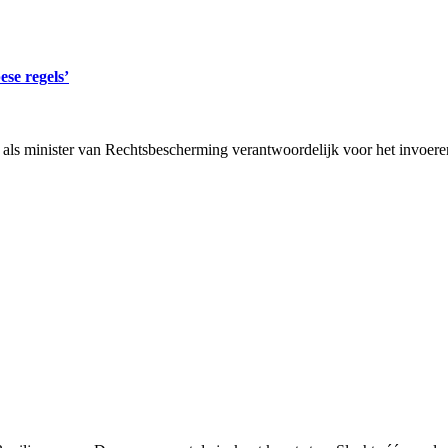
ese regels’
 als minister van Rechtsbescherming verantwoordelijk voor het invoere