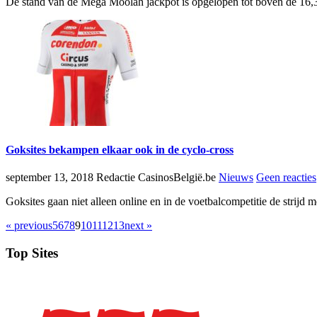
De stand van de Mega Moolah jackpot is opgelopen tot boven de 16,3
Goksites bekampen elkaar ook in de cyclo-cross
september 13, 2018
Redactie CasinosBelgië.be
Nieuws
Geen reacties
Goksites gaan niet alleen online en in de voetbalcompetitie de strijd 
« previous
5
6
7
8
9
10
11
12
13
next »
Top Sites