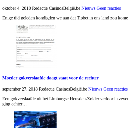
oktober 4, 2018
Redactie CasinosBelgië.be
Nieuws
Geen reacties
Enige tijd geleden kondigden we aan dat Tipbet in ons land zou kome
Moeder gokverslaafde daagt staat voor de rechter
september 27, 2018
Redactie CasinosBelgië.be
Nieuws
Geen reacties
Een gokverslaafde uit het Limburgse Heusden-Zolder verloor in zeven
ging echter…