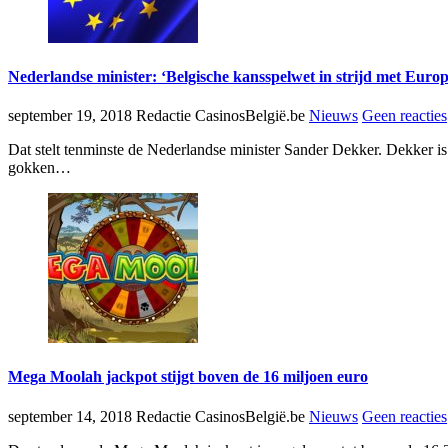
Nederlandse minister: ‘Belgische kansspelwet in strijd met Europ
september 19, 2018
Redactie CasinosBelgië.be
Nieuws
Geen reacties
Dat stelt tenminste de Nederlandse minister Sander Dekker. Dekker is
gokken…
Mega Moolah jackpot stijgt boven de 16 miljoen euro
september 14, 2018
Redactie CasinosBelgië.be
Nieuws
Geen reacties