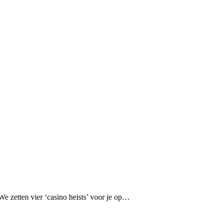
e zetten vier ‘casino heists’ voor je op…