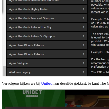
Vervolgens kijken we bij
Unibet
naar dezelfde gokkast. Je kunt The G