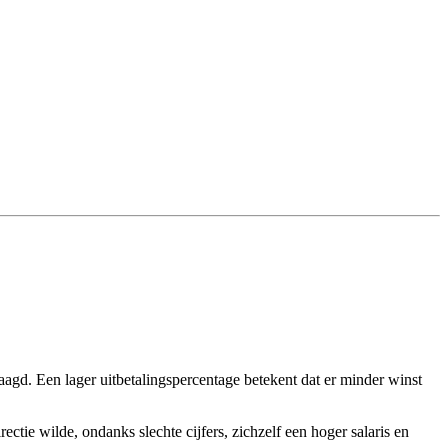
gd. Een lager uitbetalingspercentage betekent dat er minder winst
irectie wilde, ondanks slechte cijfers, zichzelf een hoger salaris en