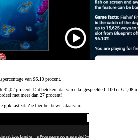
gspercentage van 96,10 procent.
jk 95,02 procent. Dat betekent dat van elke gespeelde € 100 er € 1,08 m
ordeel met meer dan 27 procent!
de gokkast zit. Zie hier het bewijs daarvan: