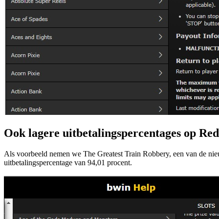
Ook lagere uitbetalingspercentages op Re
Als voorbeeld nemen we The Greatest Train Robbery, een van de nieu
uitbetalingspercentage van 94,01 procent.