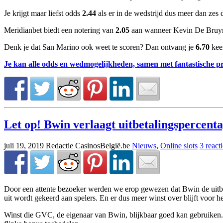
Je krijgt maar liefst odds
2.44
als er in de wedstrijd dus meer dan zes
Meridianbet biedt een notering van
2.05
aan wanneer Kevin De Bruyn
Denk je dat San Marino ook weet te scoren? Dan ontvang je
6.70
keer
Je kan alle odds en wedmogelijkheden, samen met fantastische 
Let op! Bwin verlaagt uitbetalingspercenta
juli 19, 2019
Redactie CasinosBelgië.be
Nieuws
,
Online slots
3 react
Door een attente bezoeker werden we erop gewezen dat Bwin de uitbet
uit wordt gekeerd aan spelers. En er dus meer winst over blijft voor h
Winst die GVC, de eigenaar van Bwin, blijkbaar goed kan gebruiken. 