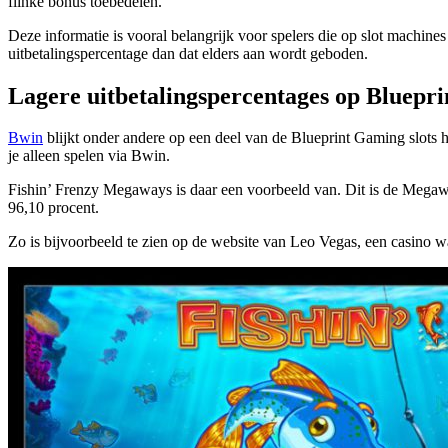
flinke bonus toebedelen.
Deze informatie is vooral belangrijk voor spelers die op slot machines
uitbetalingspercentage dan dat elders aan wordt geboden.
Lagere uitbetalingspercentages op Bluepri
Bwin
blijkt onder andere op een deel van de Blueprint Gaming slots he
je alleen spelen via Bwin.
Fishin’ Frenzy Megaways is daar een voorbeeld van. Dit is de Megaway
96,10 procent.
Zo is bijvoorbeeld te zien op de website van Leo Vegas, een casino 