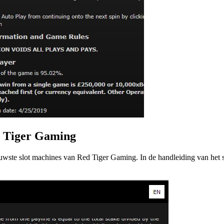
d Tiger Gaming
wste slot machines van Red Tiger Gaming. In de handleiding van het s