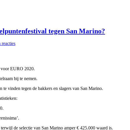
elpuntenfestival tegen San Marino?
 reacties
ch voor EURO 2020.
elraam bij te nemen.
n te vinden tegen de bakkers en slagers van San Marino.
tistieken:
0.
renissima’.
terwijl de selectie van San Marino amper € 425.000 waard is.