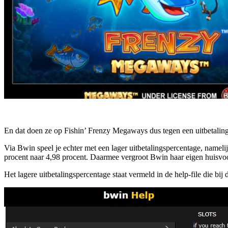
En dat doen ze op Fishin’ Frenzy Megaways dus tegen een uitbetalin
Via Bwin speel je echter met een lager uitbetalingspercentage, nameli
procent naar 4,98 procent. Daarmee vergroot Bwin haar eigen huisvo
Het lagere uitbetalingspercentage staat vermeld in de help-file die bij 